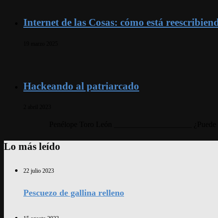
Internet de las Cosas: cómo está reescribien
19 marzo 2025
Hackeando al patriarcado
2 abril 2023
Penélope Toro León ____________________ ¿Puede imagi
Lo más leído
22 julio 2023
Pescuezo de gallina relleno