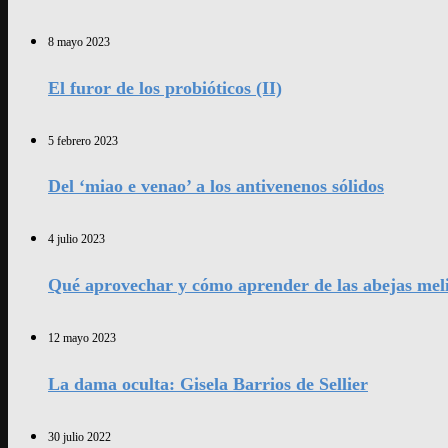
8 mayo 2023
El furor de los probióticos (II)
5 febrero 2023
Del ‘miao e venao’ a los antivenenos sólidos
4 julio 2023
Qué aprovechar y cómo aprender de las abejas mel
12 mayo 2023
La dama oculta: Gisela Barrios de Sellier
30 julio 2022