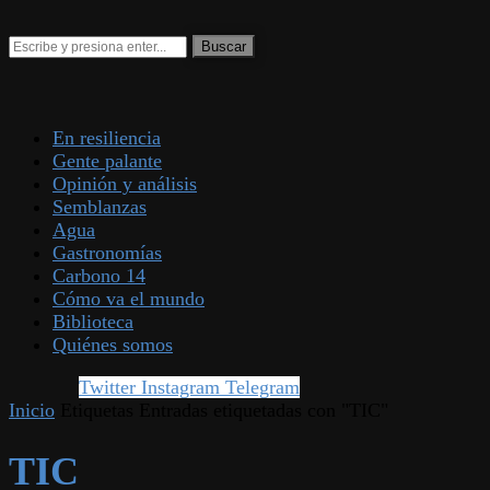
En resiliencia
Gente palante
Opinión y análisis
Semblanzas
Agua
Gastronomías
Carbono 14
Cómo va el mundo
Biblioteca
Quiénes somos
Twitter
Instagram
Telegram
Inicio
Etiquetas
Entradas etiquetadas con "TIC"
TIC