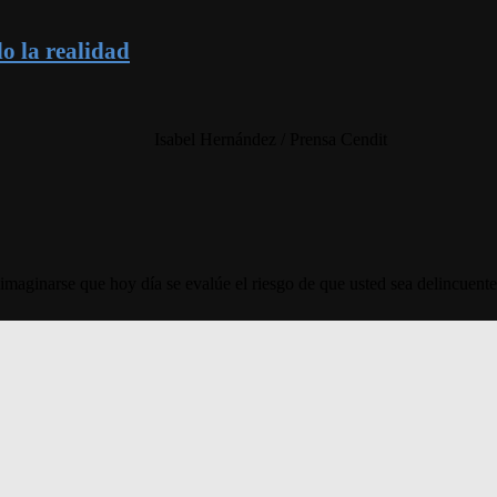
do la realidad
Isabel Hernández / Prensa Cendit
narse que hoy día se evalúe el riesgo de que usted sea delincuente 