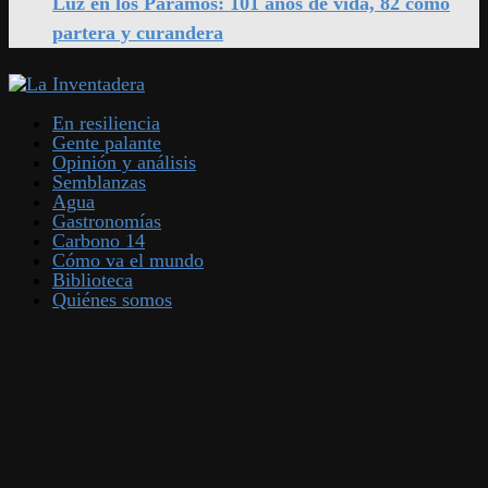
Luz en los Páramos: 101 años de vida, 82 como
partera y curandera
En resiliencia
Gente palante
Opinión y análisis
Semblanzas
Agua
Gastronomías
Carbono 14
Cómo va el mundo
Biblioteca
Quiénes somos