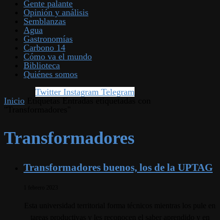
Gente palante
Opinión y análisis
Semblanzas
Agua
Gastronomías
Carbono 14
Cómo va el mundo
Biblioteca
Quiénes somos
Twitter
Instagram
Telegram
Inicio
Etiquetas
Entradas etiquetadas con
"Transformadores"
Transformadores
Transformadores buenos, los de la UPTAG
1 febrero 2023
Esta universidad territorial forma técnicos mientras los pule en
tareas productivas y les reconocen el saber aprendido y en