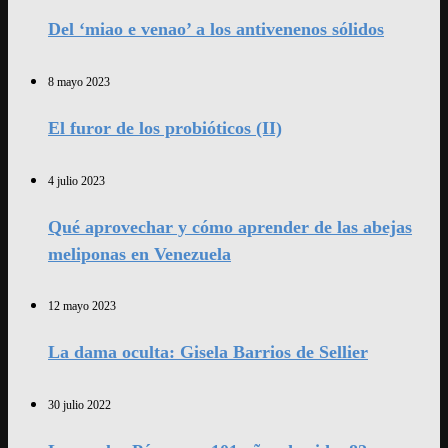
Del ‘miao e venao’ a los antivenenos sólidos
8 mayo 2023
El furor de los probióticos (II)
4 julio 2023
Qué aprovechar y cómo aprender de las abejas
meliponas en Venezuela
12 mayo 2023
La dama oculta: Gisela Barrios de Sellier
30 julio 2022