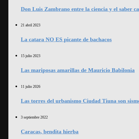
Don Luis Zambrano entre la ciencia y el saber c
21 abril 2023
La catara NO ES picante de bachacos
15 julio 2023
Las mariposas amarillas de Mauricio Babilonia
11 julio 2026
Las torres del urbanismo Ciudad Tiuna son sismo
3 septiembre 2022
Caracas, bendita hierba