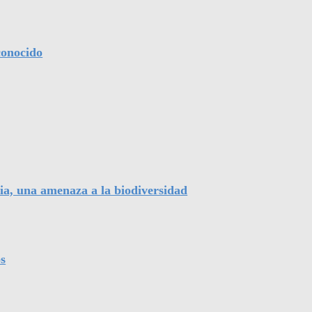
conocido
ia, una amenaza a la biodiversidad
s