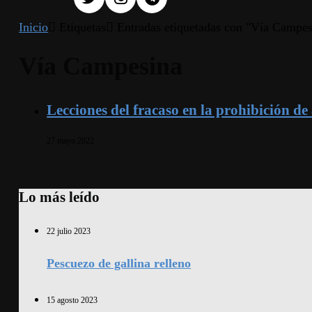
Inicio
Etiquetas
Entradas etiquetadas con "Vía Campes
Vía Campesina
Lecciones del fracaso en la prohibición d
27 mayo 2022
Lo más leído
22 julio 2023
Pescuezo de gallina relleno
15 agosto 2023