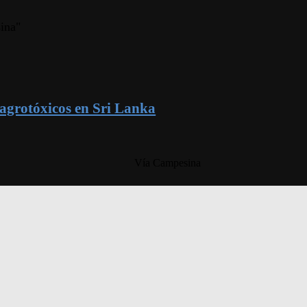
ina"
e agrotóxicos en Sri Lanka
Vía Campesina