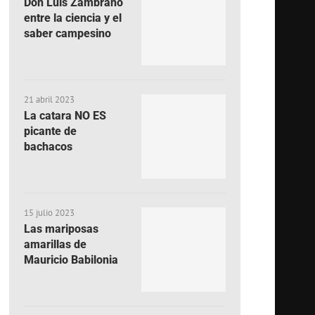
Don Luis Zambrano
entre la ciencia y el
saber campesino
21 abril 2023
La catara NO ES
picante de
bachacos
15 julio 2023
Las mariposas
amarillas de
Mauricio Babilonia