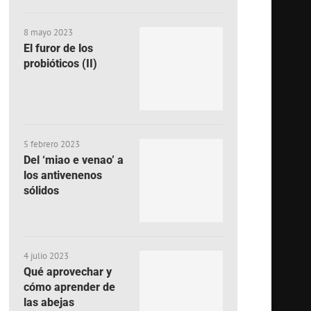
8 mayo 2023
El furor de los
probióticos (II)
5 febrero 2023
Del ‘miao e venao’ a
los antivenenos
sólidos
4 julio 2023
Qué aprovechar y
cómo aprender de
las abejas