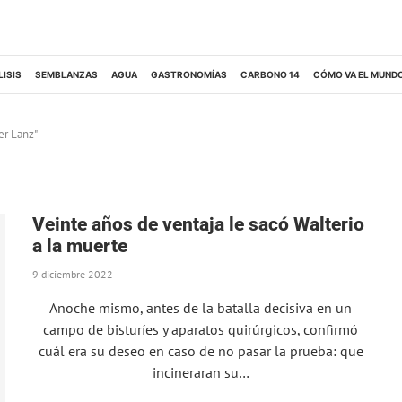
LISIS
SEMBLANZAS
AGUA
GASTRONOMÍAS
CARBONO 14
CÓMO VA EL MUND
er Lanz"
Veinte años de ventaja le sacó Walterio
a la muerte
9 diciembre 2022
Anoche mismo, antes de la batalla decisiva en un
campo de bisturíes y aparatos quirúrgicos, confirmó
cuál era su deseo en caso de no pasar la prueba: que
incineraran su…