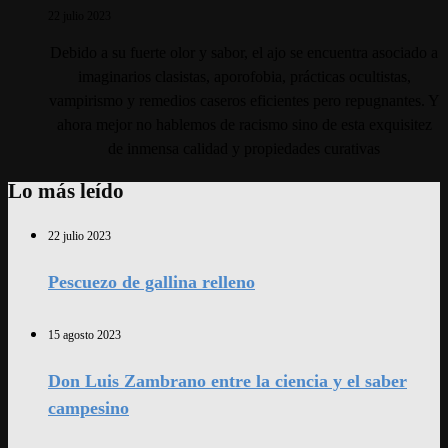
22 julio 2023
Debido a su fuerte olor y sabor, el ajo se encuentra asociado a
imaginarios clasistas, aporofobia, prácticas ocultistas,
vampirismo y remedios caseros eficientes pero repugnantes. Y
ahora mejor no hablemos de racismo sino de esta exquisitez
de inmensa calidad y propiedades curativas
Lo más leído
22 julio 2023
Pescuezo de gallina relleno
15 agosto 2023
Don Luis Zambrano entre la ciencia y el saber
campesino