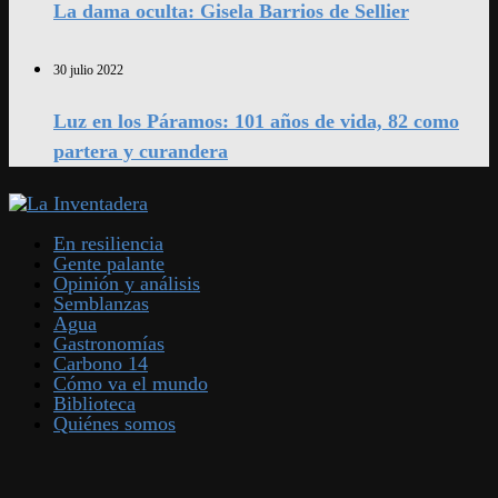
La dama oculta: Gisela Barrios de Sellier
30 julio 2022
Luz en los Páramos: 101 años de vida, 82 como
partera y curandera
En resiliencia
Gente palante
Opinión y análisis
Semblanzas
Agua
Gastronomías
Carbono 14
Cómo va el mundo
Biblioteca
Quiénes somos