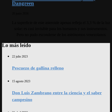
Dangreen
20 junio 2026
La superficie de este asteroide apenas refleja el 3,3 % de la luz
solar: es casi invisible para los humanos y sus instrumentos.
Pero no pudo esconderse de los astrónomos venezolanos
Lo más leído
22 julio 2023
Pescuezo de gallina relleno
15 agosto 2023
Don Luis Zambrano entre la ciencia y el saber
campesino