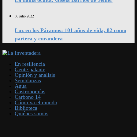
La dama oculta: Gisela Barrios de Sellier
30 julio 2022
Luz en los Páramos: 101 años de vida, 82 como
partera y curandera
En resiliencia
Gente palante
Opinión y análisis
Semblanzas
Agua
Gastronomías
Carbono 14
Cómo va el mundo
Biblioteca
Quiénes somos