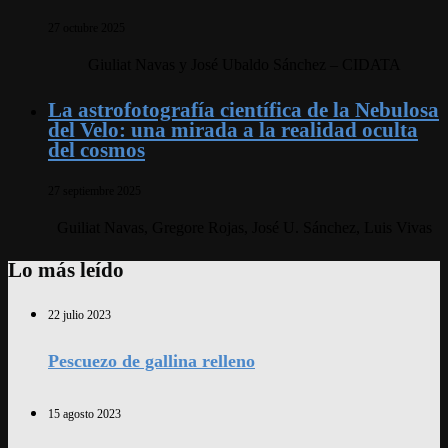
27 octubre 2025
Giuliat Navas y José Ubaldo Sánchez – CIDATA
La astrofotografía científica de la Nebulosa
del Velo: una mirada a la realidad oculta
del cosmos
27 septiembre 2025
Guiliat Navas, Gregore Rojas, José U. Sánchez, Luis Vivas
Lo más leído
22 julio 2023
Pescuezo de gallina relleno
15 agosto 2023