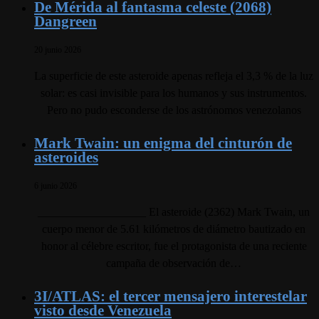
De Mérida al fantasma celeste (2068)
Dangreen
20 junio 2026
La superficie de este asteroide apenas refleja el 3,3 % de la luz
solar: es casi invisible para los humanos y sus instrumentos.
Pero no pudo esconderse de los astrónomos venezolanos
Mark Twain: un enigma del cinturón de
asteroides
6 junio 2026
___________________ El asteroide (2362) Mark Twain, un
cuerpo menor de 5.61 kilómetros de diámetro bautizado en
honor al célebre escritor, fue el protagonista de una reciente
campaña de observación de…
3I/ATLAS: el tercer mensajero interestelar
visto desde Venezuela