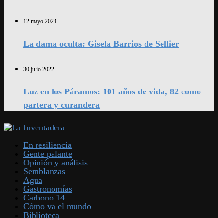
12 mayo 2023
La dama oculta: Gisela Barrios de Sellier
30 julio 2022
Luz en los Páramos: 101 años de vida, 82 como
partera y curandera
En resiliencia
Gente palante
Opinión y análisis
Semblanzas
Agua
Gastronomías
Carbono 14
Cómo va el mundo
Biblioteca