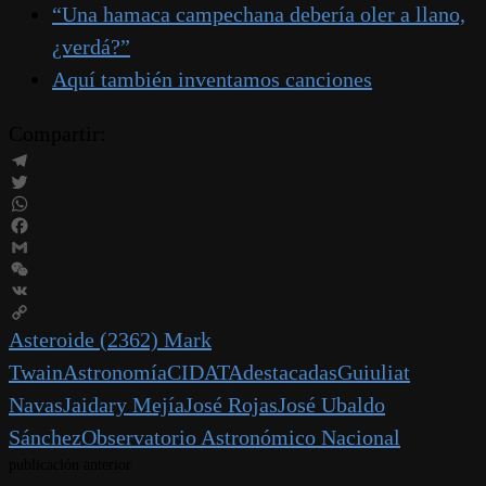
“Una hamaca campechana debería oler a llano,
¿verdá?”
Aquí también inventamos canciones
Compartir:
Telegram
Twitter
WhatsApp
Facebook
Gmail
WeChat
VK
Copy
Asteroide (2362) Mark
Link
Twain
Astronomía
CIDATA
destacadas
Guiuliat
Navas
Jaidary Mejía
José Rojas
José Ubaldo
Sánchez
Observatorio Astronómico Nacional
publicación anterior