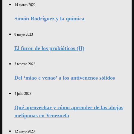
14 marzo 2022
Simón Rodríguez y la química
8 mayo 2023
El furor de los probióticos (II)
5 febrero 2023
Del ‘miao e venao’ a los antivenenos sólidos
4 julio 2023
Qué aprovechar y cómo aprender de las abejas
meliponas en Venezuela
12 mayo 2023