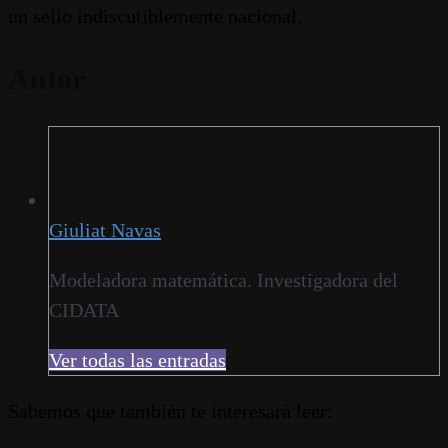
un sello indiscutiblemente nacional.
Autor
Giuliat Navas
Modeladora matemática. Investigadora del
CIDATA
Ver todas las entradas
Sabemos que también te interesará leer: