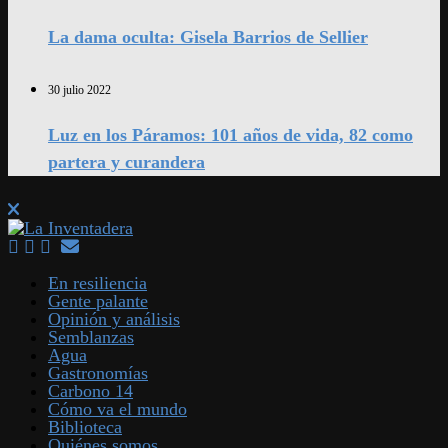
La dama oculta: Gisela Barrios de Sellier
30 julio 2022
Luz en los Páramos: 101 años de vida, 82 como
partera y curandera
En resiliencia
Gente palante
Opinión y análisis
Semblanzas
Agua
Gastronomías
Carbono 14
Cómo va el mundo
Biblioteca
Quiénes somos