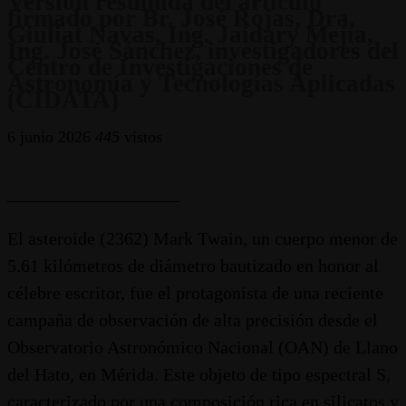
Versión resumida del artículo
firmado por Br. José Rojas, Dra.
Giuliat Navas, Ing. Jaidary Mejía,
Ing. José Sánchez, investigadores del
Centro de Investigaciones de
Astronomía y Tecnologías Aplicadas
(CIDATA)
6 junio 2026
445
vistos
___________________
El asteroide (2362) Mark Twain, un cuerpo menor de
5.61 kilómetros de diámetro bautizado en honor al
célebre escritor, fue el protagonista de una reciente
campaña de observación de alta precisión desde el
Observatorio Astronómico Nacional (OAN) de Llano
del Hato, en Mérida. Este objeto de tipo espectral S,
caracterizado por una composición rica en silicatos y