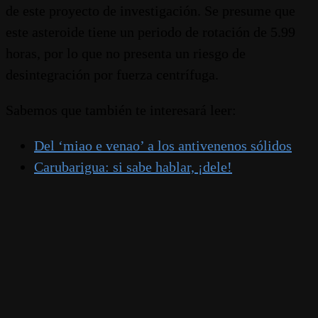
de este proyecto de investigación. Se presume que
este asteroide tiene un periodo de rotación de 5.99
horas, por lo que no presenta un riesgo de
desintegración por fuerza centrífuga.
Sabemos que también te interesará leer:
Del ‘miao e venao’ a los antivenenos sólidos
Carubarigua: si sabe hablar, ¡dele!