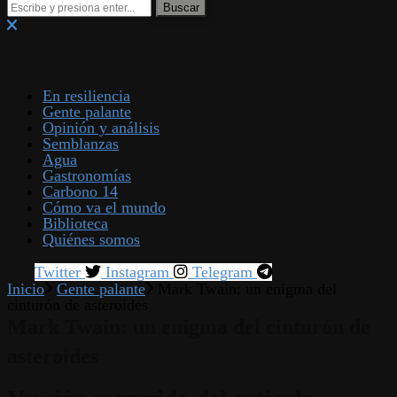
En resiliencia
Gente palante
Opinión y análisis
Semblanzas
Agua
Gastronomías
Carbono 14
Cómo va el mundo
Biblioteca
Quiénes somos
Twitter
Instagram
Telegram
Inicio
Gente palante
Mark Twain: un enigma del
cinturón de asteroides
Mark Twain: un enigma del cinturón de
asteroides