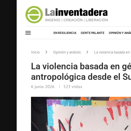
EN RESILIENCIA
GENTE PALANTE
OPINIÓN Y ANÁ
Inicio
Opinión y análisis
La violencia basada en
La violencia basada en g
antropológica desde el S
6 junio 2026
523
vistos