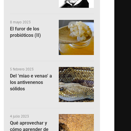
8 mayo 2023
El furor de los
probióticos (II)
5 febrero 2023
Del ‘miao e venao’ a
los antivenenos
sólidos
4 julio 2023
Qué aprovechar y
cómo aprender de