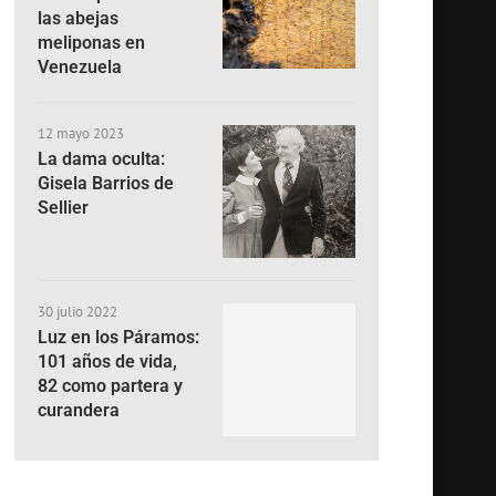
las abejas
meliponas en
Venezuela
12 mayo 2023
La dama oculta:
Gisela Barrios de
Sellier
30 julio 2022
Luz en los Páramos:
101 años de vida,
82 como partera y
curandera