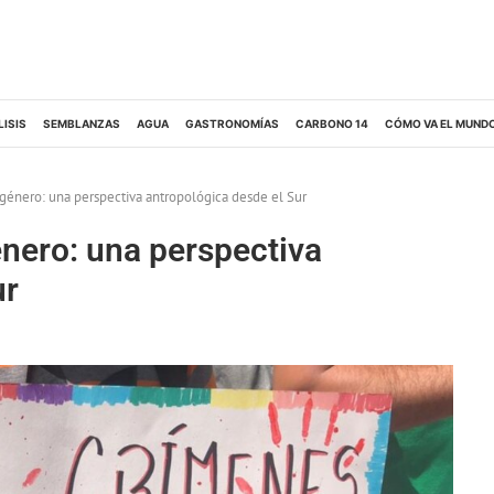
LISIS
SEMBLANZAS
AGUA
GASTRONOMÍAS
CARBONO 14
CÓMO VA EL MUND
 género: una perspectiva antropológica desde el Sur
énero: una perspectiva
ur