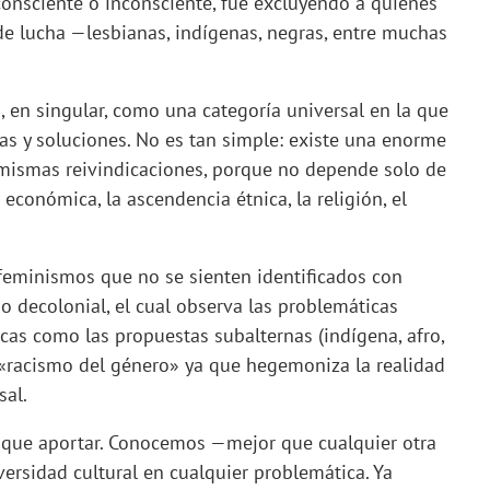
onsciente o inconsciente, fue excluyendo a quienes
de lucha —lesbianas, indígenas, negras, entre muchas
, en singular, como una categoría universal en la que
s y soluciones. No es tan simple: existe una enorme
 mismas reivindicaciones, porque no depende solo de
económica, la ascendencia étnica, la religión, el
 feminismos que no se sienten identificados con
o decolonial, el cual observa las problemáticas
icas como las propuestas subalternas (indígena, afro,
l «racismo del género» ya que hegemoniza la realidad
sal.
 que aportar. Conocemos —mejor que cualquier otra
iversidad cultural en cualquier problemática. Ya