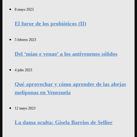
8 mayo 2023
El furor de los probióticos (II)
5 febrero 2023
Del ‘miao e venao’ a los antivenenos sólidos
4 julio 2023
Qué aprovechar y cómo aprender de las abejas
meliponas en Venezuela
12 mayo 2023
La dama oculta: Gisela Barrios de Sellier