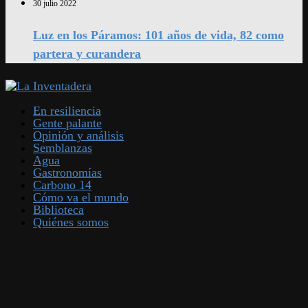
30 julio 2022
Luz en los Páramos: 101 años de vida, 82 como
partera y curandera
En resiliencia
Gente palante
Opinión y análisis
Semblanzas
Agua
Gastronomías
Carbono 14
Cómo va el mundo
Biblioteca
Quiénes somos