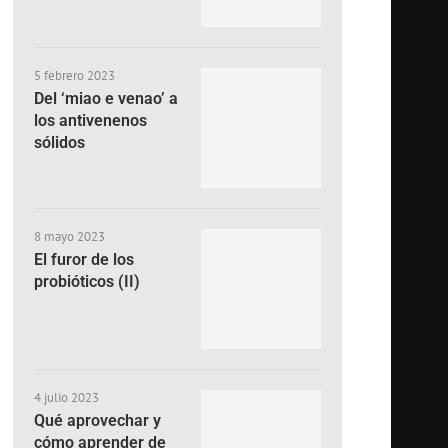
5 febrero 2023
Del ‘miao e venao’ a
los antivenenos
sólidos
8 mayo 2023
El furor de los
probióticos (II)
4 julio 2023
Qué aprovechar y
cómo aprender de