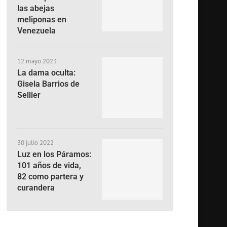
las abejas
meliponas en
Venezuela
12 mayo 2023
La dama oculta:
Gisela Barrios de
Sellier
30 julio 2022
Luz en los Páramos:
101 años de vida,
82 como partera y
curandera