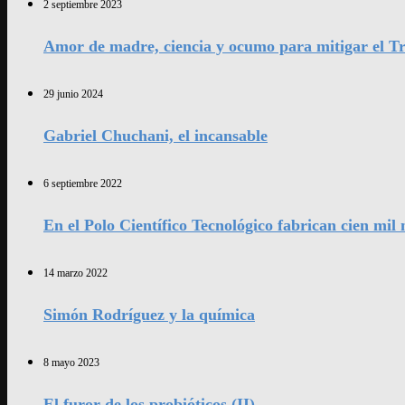
2 septiembre 2023
Amor de madre, ciencia y ocumo para mitigar el Tr
29 junio 2024
Gabriel Chuchani, el incansable
6 septiembre 2022
En el Polo Científico Tecnológico fabrican cien mi
14 marzo 2022
Simón Rodríguez y la química
8 mayo 2023
El furor de los probióticos (II)