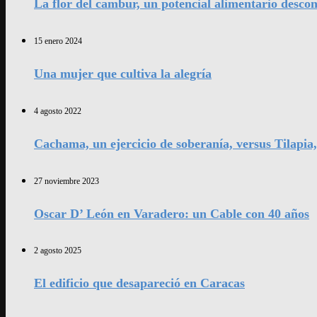
La flor del cambur, un potencial alimentario desco
15 enero 2024
Una mujer que cultiva la alegría
4 agosto 2022
Cachama, un ejercicio de soberanía, versus Tilapia
27 noviembre 2023
Oscar D’ León en Varadero: un Cable con 40 años
2 agosto 2025
El edificio que desapareció en Caracas