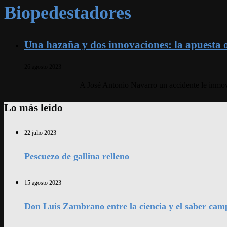
Biopedestadores
Una hazaña y dos innovaciones: la apuesta o
26 agosto 2023
A José Antonio Navarro un accidente le inmovi
Lo más leído
22 julio 2023
Pescuezo de gallina relleno
15 agosto 2023
Don Luis Zambrano entre la ciencia y el saber cam