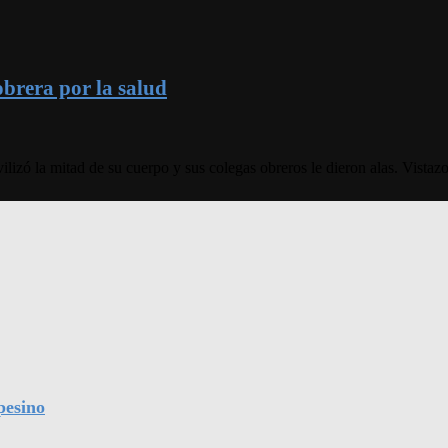
brera por la salud
lizó la mitad de su cuerpo y sus colegas obreros le dieron alas. Vistaz
pesino