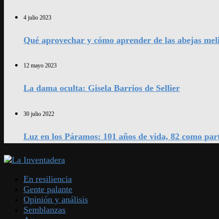
4 julio 2023
Qué aprovechar y cómo aprender de las abejas mel
12 mayo 2023
La dama oculta: Gisela Barrios de Sellier
30 julio 2022
Luz en los Páramos: 101 años de vida, 82 como par
En resiliencia
Gente palante
Opinión y análisis
Semblanzas