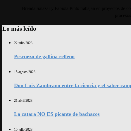
Brenda Salazar y Fabiola Pinto trabajan en proyectos de co
procesos
Lo más leído
22 julio 2023
Pescuezo de gallina relleno
15 agosto 2023
Don Luis Zambrano entre la ciencia y el saber cam
21 abril 2023
La catara NO ES picante de bachacos
15 julio 2023