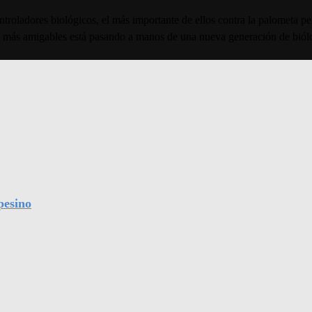
ntroladores biológicos, el más importante de ellos contra la palometa p
 más amigables está pasando a manos de una nueva generación de biól
pesino