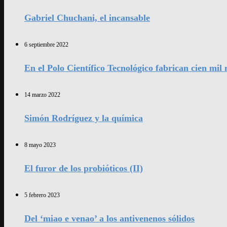
Gabriel Chuchani, el incansable
6 septiembre 2022
En el Polo Científico Tecnológico fabrican cien mi
14 marzo 2022
Simón Rodríguez y la química
8 mayo 2023
El furor de los probióticos (II)
5 febrero 2023
Del ‘miao e venao’ a los antivenenos sólidos