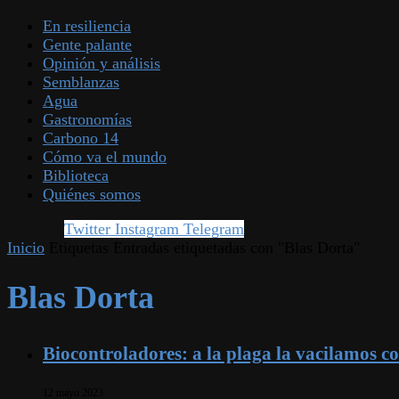
En resiliencia
Gente palante
Opinión y análisis
Semblanzas
Agua
Gastronomías
Carbono 14
Cómo va el mundo
Biblioteca
Quiénes somos
Twitter
Instagram
Telegram
Inicio
Etiquetas
Entradas etiquetadas con "Blas Dorta"
Blas Dorta
Biocontroladores: a la plaga la vacilamos co
12 mayo 2023