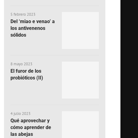
5 febrero 2023
Del ‘miao e venao’ a
los antivenenos
sólidos
8 mayo 2023
El furor de los
probióticos (II)
4 julio 2023
Qué aprovechar y
cómo aprender de
las abejas