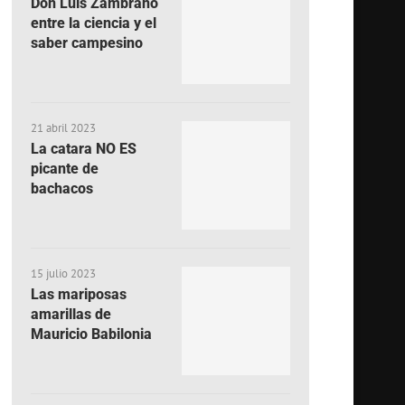
Don Luis Zambrano
entre la ciencia y el
saber campesino
21 abril 2023
La catara NO ES
picante de
bachacos
15 julio 2023
Las mariposas
amarillas de
Mauricio Babilonia