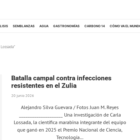
LISIS
SEMBLANZAS
AGUA
GASTRONOMÍAS
CARBONO 14
CÓMO VA EL MUND
 Lossada"
Batalla campal contra infecciones
resistentes en el Zulia
20 junio 2026
Alejandro Silva Guevara / Fotos Juan M. Reyes
____________________ Una investigación de Carla
Lossada, la científica marabina integrante del equipo
que ganó en 2025 el Premio Nacional de Ciencia,
Tecnología…