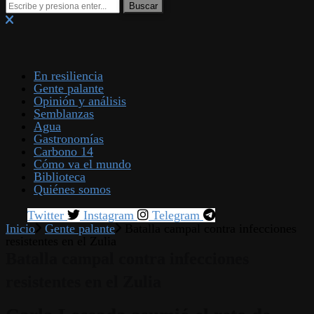
En resiliencia
Gente palante
Opinión y análisis
Semblanzas
Agua
Gastronomías
Carbono 14
Cómo va el mundo
Biblioteca
Quiénes somos
Twitter
Instagram
Telegram
Inicio
Gente palante
Batalla campal contra infecciones
resistentes en el Zulia
Batalla campal contra infecciones
resistentes en el Zulia