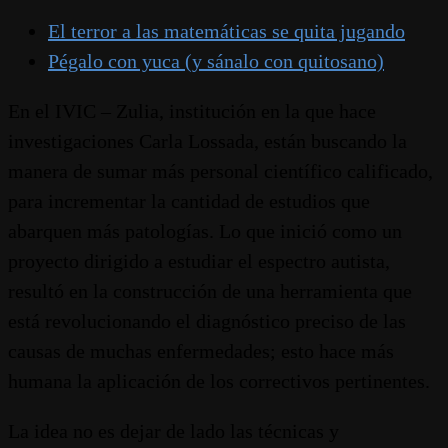
El terror a las matemáticas se quita jugando
Pégalo con yuca (y sánalo con quitosano)
En el IVIC – Zulia, institución en la que hace
investigaciones Carla Lossada, están buscando la
manera de sumar más personal científico calificado,
para incrementar la cantidad de estudios que
abarquen más patologías. Lo que inició como un
proyecto dirigido a estudiar el espectro autista,
resultó en la construcción de una herramienta que
está revolucionando el diagnóstico preciso de las
causas de muchas enfermedades; esto hace más
humana la aplicación de los correctivos pertinentes.
La idea no es dejar de lado las técnicas y