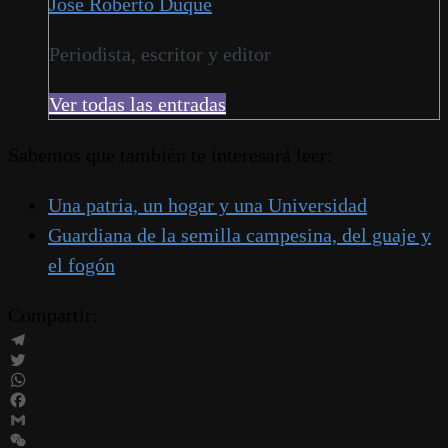
José Roberto Duque
Periodista, escritor y editor
Ver todas las entradas
Sabemos que también te interesará leer:
Una patria, un hogar y una Universidad
Guardiana de la semilla campesina, del guaje y
el fogón
Compartir:
Telegram
Twitter
WhatsApp
Facebook
Gmail