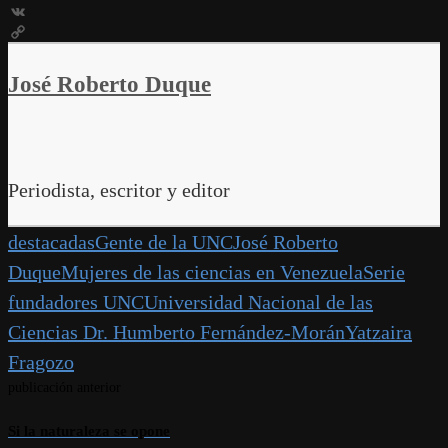
WeChat
VK
Copy
Link
José Roberto Duque
Periodista, escritor y editor
destacadas
Gente de la UNC
José Roberto
Duque
Mujeres de las ciencias en Venezuela
Serie
fundadores UNC
Universidad Nacional de las
Ciencias Dr. Humberto Fernández-Morán
Yatzaira
Fragozo
publicación anterior
Si la naturaleza se opone