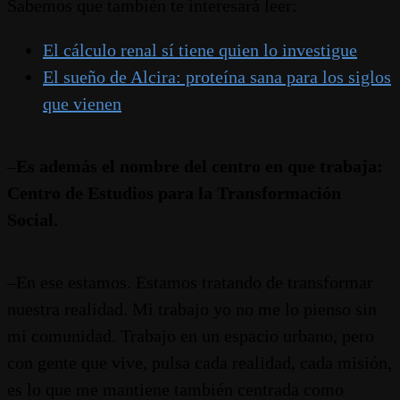
Sabemos que también te interesará leer:
El cálculo renal sí tiene quien lo investigue
El sueño de Alcira: proteína sana para los siglos
que vienen
–
Es además el nombre del centro en que trabaja:
Centro de Estudios para la Transformación
Social.
–En ese estamos. Estamos tratando de transformar
nuestra realidad. Mi trabajo yo no me lo pienso sin
mi comunidad. Trabajo en un espacio urbano, pero
con gente que vive, pulsa cada realidad, cada misión,
es lo que me mantiene también centrada como