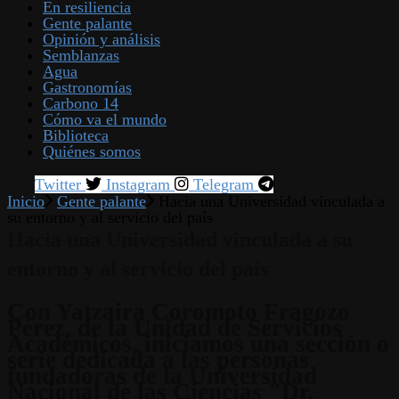
En resiliencia
Gente palante
Opinión y análisis
Semblanzas
Agua
Gastronomías
Carbono 14
Cómo va el mundo
Biblioteca
Quiénes somos
Twitter
Instagram
Telegram
Inicio
Gente palante
Hacia una Universidad vinculada a
su entorno y al servicio del país
Hacia una Universidad vinculada a su
entorno y al servicio del país
Con Yatzaira Coromoto Fragozo
Pérez, de la Unidad de Servicios
Académicos, iniciamos una sección o
serie dedicada a las personas
fundadoras de la Universidad
Nacional de las Ciencias "Dr.