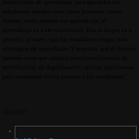
modalidades de aprendizaje para que todos los
estudiantes puedan tener cómo presentar, cómo
diseñar, cómo abordar ese aprendizaje; el
aprendizaje va a ser multimodal. Eso es lo que va a
permitir, primero, que los estudiantes tengan más
estrategias de aprendizaje. Y segundo, que el docente
también tiene que adquirir esos conocimientos de
tecnificación, de digitalización, utilizar plataformas
para acompañar en ese proceso a los estudiantes”.
Autor