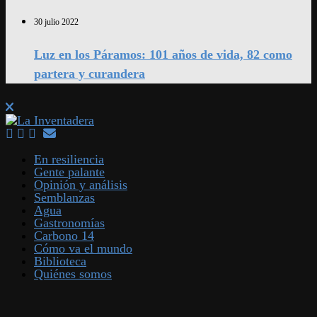
30 julio 2022
Luz en los Páramos: 101 años de vida, 82 como
partera y curandera
En resiliencia
Gente palante
Opinión y análisis
Semblanzas
Agua
Gastronomías
Carbono 14
Cómo va el mundo
Biblioteca
Quiénes somos