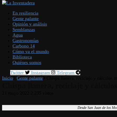
En resiliencia
Gente palante
Opinión y análisis
Semblanzas
Agua
Gastronomías
Carbono 14
Cómo va el mundo
Biblioteca
Quiénes somos
Twitter
Instagram
Telegram
Inicio
Gente palante
Chispa llanera, reciclaje y cálculos 
Chispa llanera, reciclaje y cálcul
21 mayo 2022
2.235
vistos
Desde San Juan de los Morr