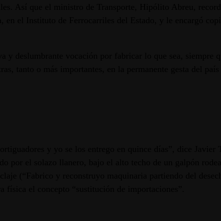
s. Así que el ministro de Transporte, Hipólito Abreu, recordó
n el Instituto de Ferrocarriles del Estado, y le encargó copia
iva y deslumbrante vocación por fabricar lo que sea, siempre 
tras, tanto o más importantes, en la permanente gesta del país
tiguadores y yo se los entrego en quince días”, dice Javier Ter
o por el solazo llanero, bajo el alto techo de un galpón rodea
reciclaje (“Fabrico y reconstruyo maquinaria partiendo del dese
a física el concepto “sustitución de importaciones”.