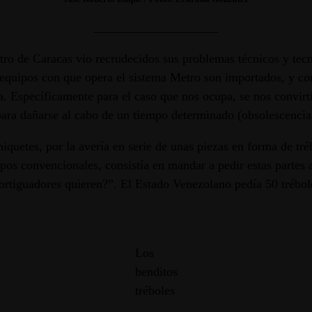
____________________
tro de Caracas vio recrudecidos sus problemas técnicos y tecn
s equipos con que opera el sistema Metro son importados, y c
 Específicamente para el caso que nos ocupa, se nos convirtió
 para dañarse al cabo de un tiempo determinado (obsolescenci
rniquetes, por la avería en serie de unas piezas en forma de t
os convencionales, consistía en mandar a pedir estas partes a
ortiguadores quieren?”. El Estado Venezolano pedía 50 trébol
Los
benditos
tréboles