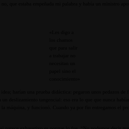
e no, que estaba empeñada mi palabra y había un ministro apos
«Les digo a
los chamos
que para salir
a trabajar no
necesitan un
papel sino el
conocimiento»
 idea; harían una prueba didáctica: pegaron unos pedazos de fo
on un deslizamiento tangencial: eso era lo que que nunca hab
 la máquina, y funcionó. Cuando ya por fin entregamos el pro
 y si parece exhaustivo es porque lo fue. “No podemos decir n