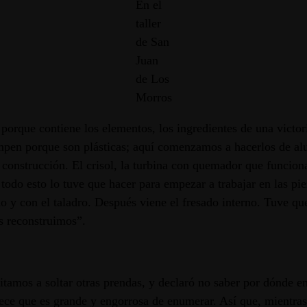
En el
taller
de San
Juan
de Los
Morros
a porque contiene los elementos, los ingredientes de una vict
rompen porque son plásticas; aquí comenzamos a hacerlos de a
 construcción. El crisol, la turbina con quemador que funcion
 todo esto lo tuve que hacer para empezar a trabajar en las p
o y con el taladro. Después viene el fresado interno. Tuve que
os reconstruimos”.
vitamos a soltar otras prendas, y declaró no saber por dónde e
rece que es grande y engorrosa de enumerar. Así que, mientras