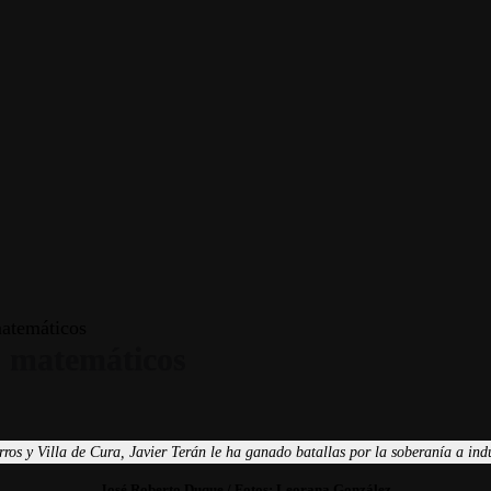
matemáticos
os matemáticos
os y Villa de Cura, Javier Terán le ha ganado batallas por la soberanía a in
José Roberto Duque / Fotos: Leorana González