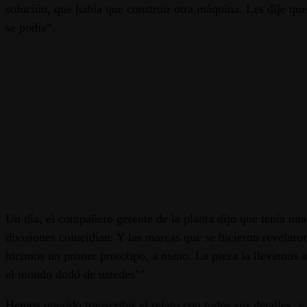
solución, que había que construir otra máquina. Les dije qu
se podía”.
Un día, el compañero gerente de la planta dijo que tenía una
divisiones coincidían. Y las marcas que se hicieron revelar
hicimos un primer prototipo, a mano. La pieza la llevamos a
el mundo dudó de ustedes’”.
Hemos querido transcribir el relato con todos sus detalles,