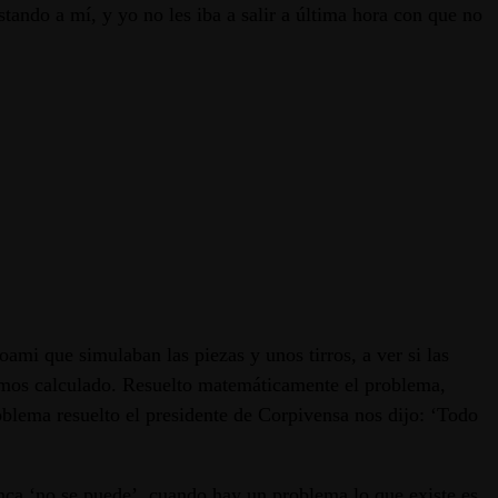
tando a mí, y yo no les iba a salir a última hora con que no
ami que simulaban las piezas y unos tirros, a ver si las
íamos calculado. Resuelto matemáticamente el problema,
blema resuelto el presidente de Corpivensa nos dijo: ‘Todo
unca ‘no se puede’, cuando hay un problema lo que existe es