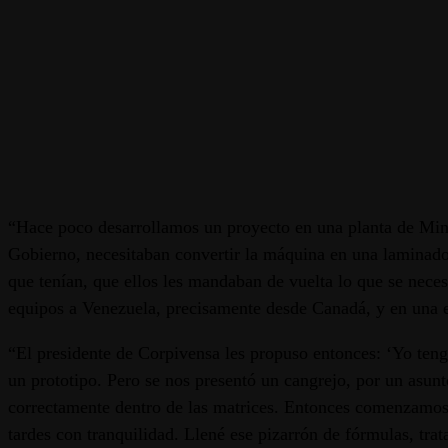
“Hace poco desarrollamos un proyecto en una planta de Min In
Gobierno, necesitaban convertir la máquina en una laminadora
que tenían, que ellos les mandaban de vuelta lo que se nece
equipos a Venezuela, precisamente desde Canadá, y en una e
“El presidente de Corpivensa les propuso entonces: ‘Yo teng
un prototipo. Pero se nos presentó un cangrejo, por un asun
correctamente dentro de las matrices. Entonces comenzamos a
tardes con tranquilidad. Llené ese pizarrón de fórmulas, tra