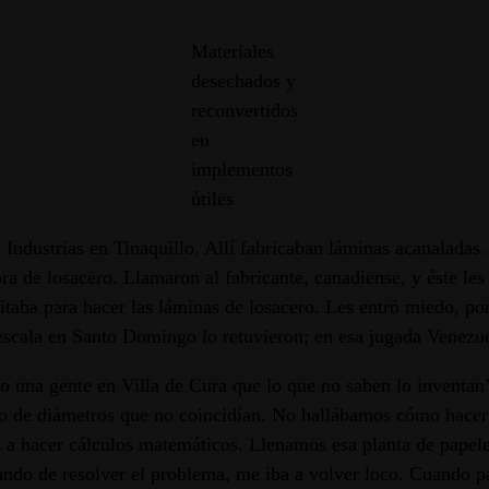
Materiales
desechados y
reconvertidos
en
implementos
útiles
dustrias en Tinaquillo. Allí fabricaban láminas acanaladas. P
 de losacero. Llamaron al fabricante, canadiense, y éste les 
sitaba para hacer las láminas de losacero. Les entró miedo, p
scala en Santo Domingo lo retuvieron; en esa jugada Venezue
o una gente en Villa de Cura que lo que no saben lo inventan
to de diámetros que no coincidían. No hallábamos cómo hacer 
 hacer cálculos matemáticos. Llenamos esa planta de papeles;
tando de resolver el problema, me iba a volver loco. Cuando p