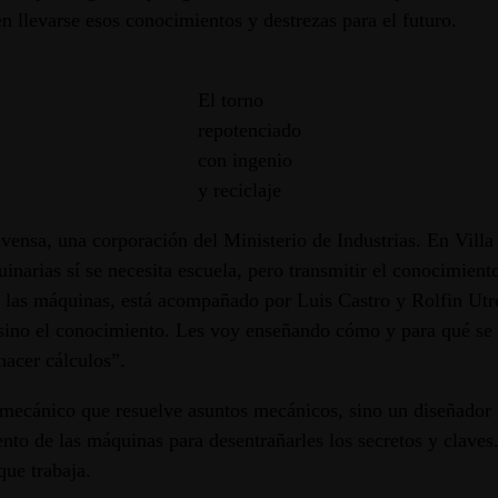
n llevarse esos conocimientos y destrezas para el futuro.
El torno
repotenciado
con ingenio
y reciclaje
ensa, una corporación del Ministerio de Industrias. En Villa
uinarias sí se necesita escuela, pero transmitir el conocimie
 y las máquinas, está acompañado por Luis Castro y Rolfin Utr
 sino el conocimiento. Les voy enseñando cómo y para qué se u
acer cálculos”.
n mecánico que resuelve asuntos mecánicos, sino un diseñador 
nto de las máquinas para desentrañarles los secretos y claves.
que trabaja.