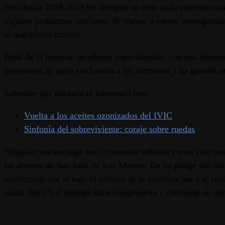
Pero hacia 2018-2019 los tiempos no eran nada convencionale
algunos problemas similares, de mayor o menor envergadura, e
lo que estaba dañado.
Final de la historia: un obrero especializado, con una obses
necesarios, le ganó esa batalla a los alemanes y ha ganado o
Sabemos que también te interesará leer:
Vuelta a los aceites ozonizados del IVIC
Sinfonía del sobreviviente: coraje sobre ruedas
“Hipólito me encarga esos cincuenta tréboles y esos cien amor
las afueras de San Juan de Los Morros. En un paraje calcinad
recolectado por él bajo el criterio de la reutilización y el 
cosas útiles”) el hombre hace reingeniería y convierte en obr