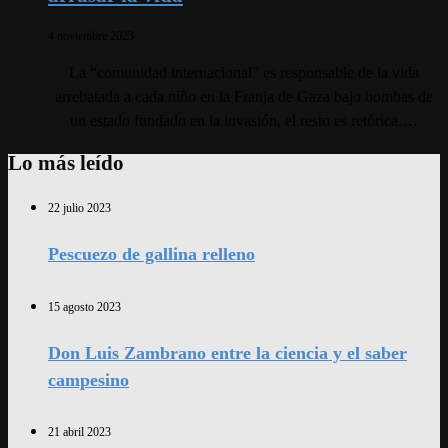
4 noviembre 2023
La “comunidad internacional” es responsable de la vida
arrebatada a cada niño en la Franja de Gaza bajo bombas de
un estado fundado en la invasión, el resto es retórica.…
Lo más leído
22 julio 2023
Pescuezo de gallina relleno
15 agosto 2023
Don Luis Zambrano entre la ciencia y el saber
campesino
21 abril 2023