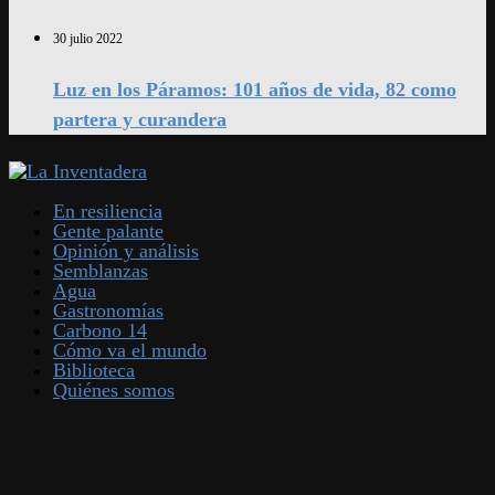
30 julio 2022
Luz en los Páramos: 101 años de vida, 82 como
partera y curandera
En resiliencia
Gente palante
Opinión y análisis
Semblanzas
Agua
Gastronomías
Carbono 14
Cómo va el mundo
Biblioteca
Quiénes somos