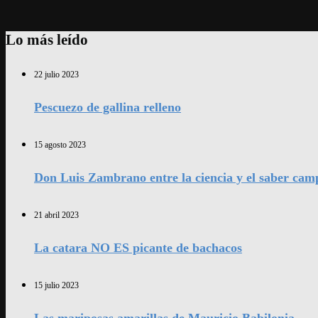
Lo más leído
22 julio 2023
Pescuezo de gallina relleno
15 agosto 2023
Don Luis Zambrano entre la ciencia y el saber cam
21 abril 2023
La catara NO ES picante de bachacos
15 julio 2023
Las mariposas amarillas de Mauricio Babilonia