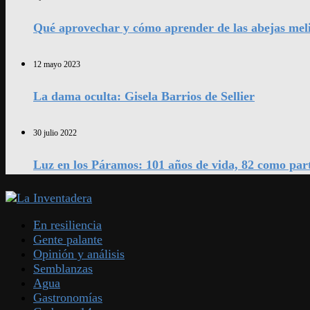
Qué aprovechar y cómo aprender de las abejas mel
12 mayo 2023
La dama oculta: Gisela Barrios de Sellier
30 julio 2022
Luz en los Páramos: 101 años de vida, 82 como par
En resiliencia
Gente palante
Opinión y análisis
Semblanzas
Agua
Gastronomías