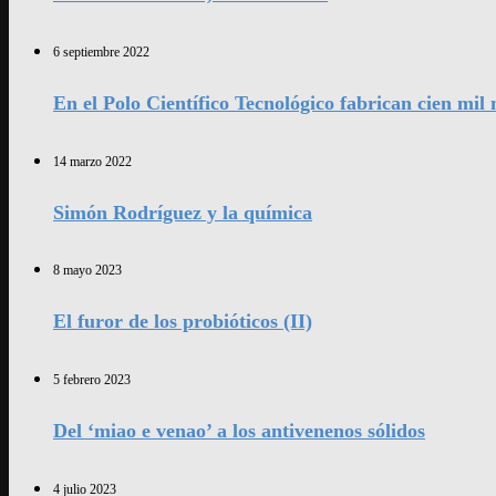
6 septiembre 2022
En el Polo Científico Tecnológico fabrican cien mi
14 marzo 2022
Simón Rodríguez y la química
8 mayo 2023
El furor de los probióticos (II)
5 febrero 2023
Del ‘miao e venao’ a los antivenenos sólidos
4 julio 2023