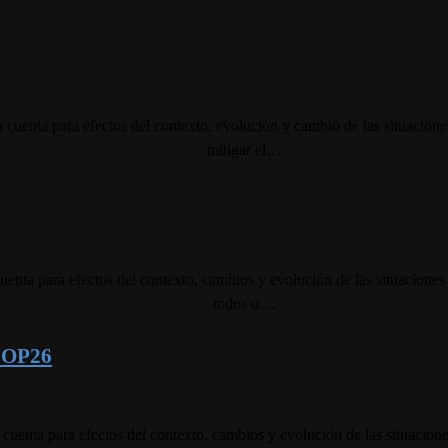
en cuenta para efectos del contexto, evolución y cambio de las situa
mitigar el…
n cuenta para efectos del contexto, cambios y evolución de las situa
todos o…
 COP26
en cuenta para efectos del contexto, cambios y evolución de las situ