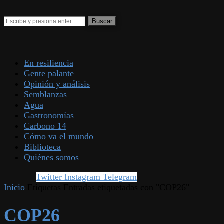
En resiliencia
Gente palante
Opinión y análisis
Semblanzas
Agua
Gastronomías
Carbono 14
Cómo va el mundo
Biblioteca
Quiénes somos
Twitter
Instagram
Telegram
Inicio
Etiquetas
Entradas etiquetadas con "COP26"
COP26