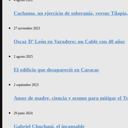
4 agosto 2022
Cachama, un ejercicio de soberanía, versus Tilapia
27 noviembre 2023
Oscar D’ León en Varadero: un Cable con 40 años
2 agosto 2025
El edificio que desapareció en Caracas
2 septiembre 2023
Amor de madre, ciencia y ocumo para mitigar el Tr
29 junio 2024
Gabriel Chuchani, el incansable