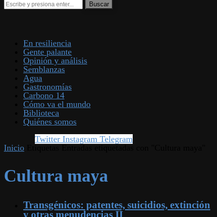
En resiliencia
Gente palante
Opinión y análisis
Semblanzas
Agua
Gastronomías
Carbono 14
Cómo va el mundo
Biblioteca
Quiénes somos
Twitter
Instagram
Telegram
Inicio
Etiquetas
Entradas etiquetadas con "Cultura maya"
Cultura maya
Transgénicos: patentes, suicidios, extinción
y otras menudencias II