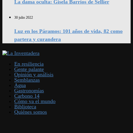
La dama oculta: Gisela Barrios de Sellier
30 julio 2022
Luz en los Páramos: 101 años de vida, 82 como
partera y curandera
En resiliencia
Gente palante
Opinión y análisis
Semblanzas
Agua
Gastronomías
Carbono 14
Cómo va el mundo
Biblioteca
Quiénes somos