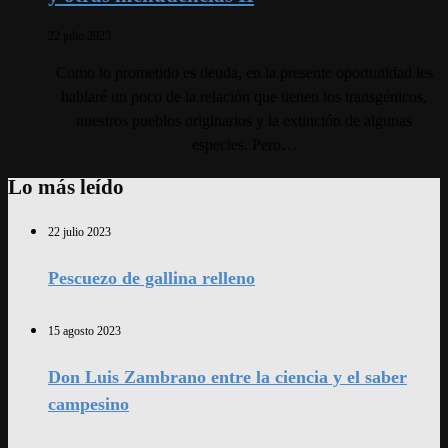
22 julio 2023
Como lo prometido es deuda, en la presente oportunidad les
hablaré un poco de la relación que tienen los transgénicos,
nuestros pueblos originarios y la extinción de algunas
especies. Pero…
Lo más leído
22 julio 2023
Pescuezo de gallina relleno
15 agosto 2023
Don Luis Zambrano entre la ciencia y el saber
campesino