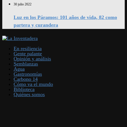
30 julio 2022
Luz en los Páramos: 101 años de vida, 82 como
partera y curandera
En resiliencia
Gente palante
Opinión y análisis
Semblanzas
Agua
Gastronomías
Carbono 14
Cómo va el mundo
Biblioteca
Quiénes somos