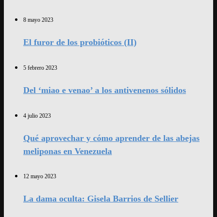
8 mayo 2023
El furor de los probióticos (II)
5 febrero 2023
Del ‘miao e venao’ a los antivenenos sólidos
4 julio 2023
Qué aprovechar y cómo aprender de las abejas
meliponas en Venezuela
12 mayo 2023
La dama oculta: Gisela Barrios de Sellier