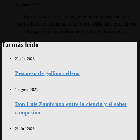
28 octubre 2023
En ecología se define a un ecotono como esa zona de
interacción o solapamiento entre dos ecosistemas, es decir, esa
franja o zona de unión entre las fronteras de dos…
Lo más leído
22 julio 2023
Pescuezo de gallina relleno
15 agosto 2023
Don Luis Zambrano entre la ciencia y el saber
campesino
21 abril 2023