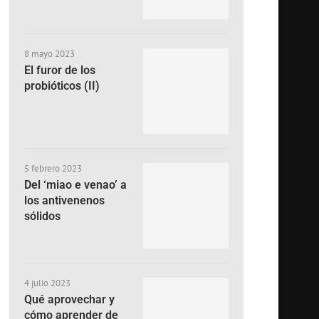
8 mayo 2023
El furor de los
probióticos (II)
5 febrero 2023
Del ‘miao e venao’ a
los antivenenos
sólidos
4 julio 2023
Qué aprovechar y
cómo aprender de