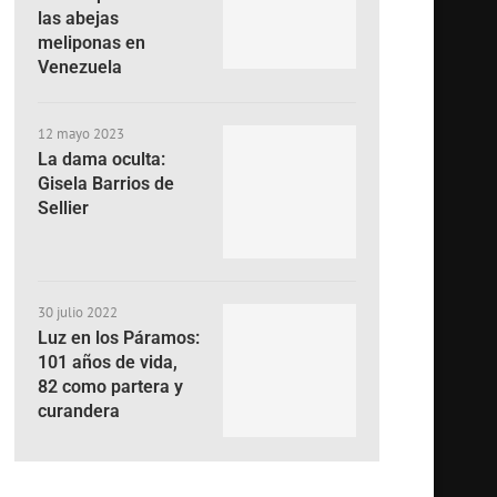
las abejas
meliponas en
Venezuela
12 mayo 2023
La dama oculta:
Gisela Barrios de
Sellier
30 julio 2022
Luz en los Páramos:
101 años de vida,
82 como partera y
curandera