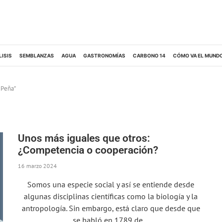
LISIS
SEMBLANZAS
AGUA
GASTRONOMÍAS
CARBONO 14
CÓMO VA EL MUND
 Peña"
Unos más iguales que otros:
¿Competencia o cooperación?
16 marzo 2024
Somos una especie social y así se entiende desde
algunas disciplinas científicas como la biología y la
antropología. Sin embargo, está claro que desde que
se habló en 1789 de…