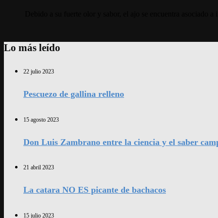
Debido a su fuerte olor y sabor, el ajo se encuentra asociado a
Lo más leído
22 julio 2023
Pescuezo de gallina relleno
15 agosto 2023
Don Luis Zambrano entre la ciencia y el saber cam
21 abril 2023
La catara NO ES picante de bachacos
15 julio 2023