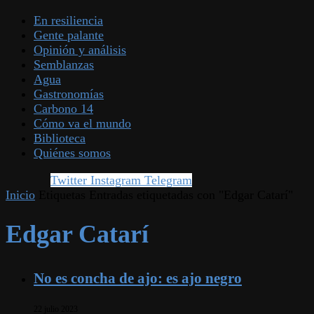
En resiliencia
Gente palante
Opinión y análisis
Semblanzas
Agua
Gastronomías
Carbono 14
Cómo va el mundo
Biblioteca
Quiénes somos
Twitter
Instagram
Telegram
Inicio
Etiquetas
Entradas etiquetadas con "Edgar Catarí"
Edgar Catarí
No es concha de ajo: es ajo negro
22 julio 2023