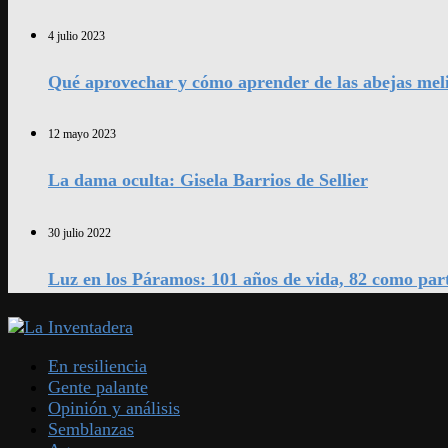
4 julio 2023
Qué aprovechar y cómo aprender de las abejas mel
12 mayo 2023
La dama oculta: Gisela Barrios de Sellier
30 julio 2022
Luz en los Páramos: 101 años de vida, 82 como par
En resiliencia
Gente palante
Opinión y análisis
Semblanzas