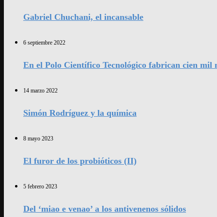
Gabriel Chuchani, el incansable
6 septiembre 2022
En el Polo Científico Tecnológico fabrican cien mi
14 marzo 2022
Simón Rodríguez y la química
8 mayo 2023
El furor de los probióticos (II)
5 febrero 2023
Del ‘miao e venao’ a los antivenenos sólidos