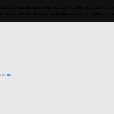
 imaginarios clasistas, aporofobia, prácticas ocultistas, vampirismo y r
de racismo sino de esta exquisitez de inmensa calidad y propiedades cu
pesino