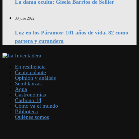
La dama oculta: Gisela Barrios de Sellier
30 julio 2022
Luz en los Páramos: 101 años de vida, 82 como
partera y curandera
En resiliencia
Gente palante
Opinión y análisis
Semblanzas
Agua
Gastronomías
Carbono 14
Cómo va el mundo
Biblioteca
Quiénes somos