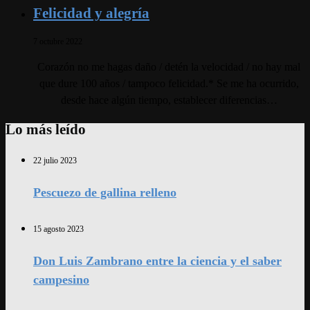
Felicidad y alegría
7 octubre 2022
Corazón no me hagas daño / detén la velocidad / no hay mal
que dure 100 años / tampoco felicidad.* Se me ha ocurrido,
desde hace algún tiempo, establecer diferencias…
Lo más leído
22 julio 2023
Pescuezo de gallina relleno
15 agosto 2023
Don Luis Zambrano entre la ciencia y el saber
campesino