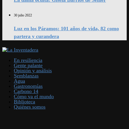
La dama oculta: Gisela Barrios de Sellier
30 julio 2022
Luz en los Páramos: 101 años de vida, 82 como
partera y curandera
En resiliencia
Gente palante
Opinión y análisis
Semblanzas
Agua
Gastronomías
Carbono 14
Cómo va el mundo
Biblioteca
Quiénes somos