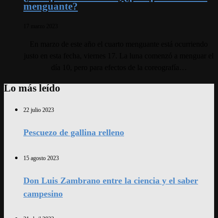
menguante?
17 marzo 2023
En marzo de este año el cuarto menguante está ocurriendo
justo en esta fecha, viernes 17. La luna comenzó a menguar el
día 10, pero para efectos de la coreografía…
Lo más leído
22 julio 2023
Pescuezo de gallina relleno
15 agosto 2023
Don Luis Zambrano entre la ciencia y el saber
campesino