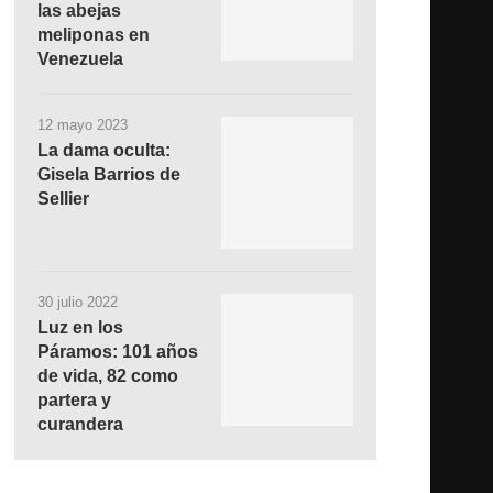
las abejas
meliponas en
Venezuela
12 mayo 2023
La dama oculta:
Gisela Barrios de
Sellier
30 julio 2022
Luz en los
Páramos: 101 años
de vida, 82 como
partera y
curandera