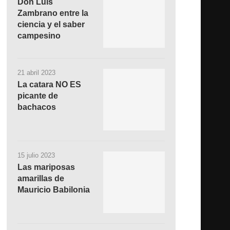
Don Luis
Zambrano entre la
ciencia y el saber
campesino
21 abril 2023
La catara NO ES
picante de
bachacos
15 julio 2023
Las mariposas
amarillas de
Mauricio Babilonia