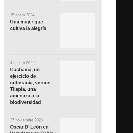
15 enero 2024
Una mujer que
cultiva la alegría
4 agosto 2022
Cachama, un
ejercicio de
soberanía, versus
Tilapia, una
amenaza a la
biodiversidad
27 noviembre 2023
Oscar D’ León en