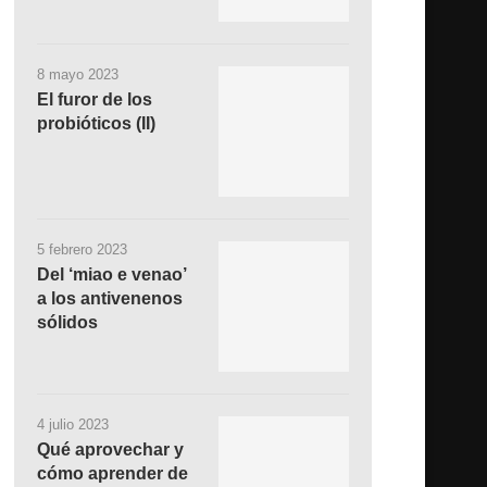
8 mayo 2023
El furor de los
probióticos (II)
5 febrero 2023
Del ‘miao e venao’
a los antivenenos
sólidos
4 julio 2023
Qué aprovechar y
cómo aprender de