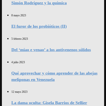
Simón Rodríguez y la química
8 mayo 2023
El furor de los probióticos (II)
5 febrero 2023
Del ‘miao e venao’ a los antivenenos sólidos
4 julio 2023
Qué aprovechar y cómo aprender de las abejas
meliponas en Venezuela
12 mayo 2023
La dama oculta: Gisela Barrios de Sellier