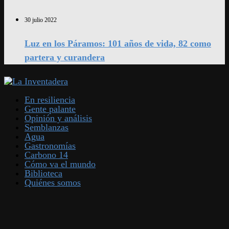
30 julio 2022
Luz en los Páramos: 101 años de vida, 82 como
partera y curandera
En resiliencia
Gente palante
Opinión y análisis
Semblanzas
Agua
Gastronomías
Carbono 14
Cómo va el mundo
Biblioteca
Quiénes somos