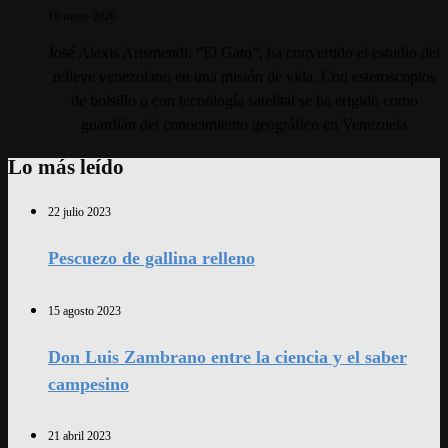
16 mayo 2026
José Alexis Arismendi, “El Gato”, ha convertido el estudio del
relieve venezolano en una misión de vida. Con esteroscopios
de bolsillo o con tecnología satelital se ha erigido como
guardián del conocimiento geográfico en Venezuela
Lo más leído
22 julio 2023
Pescuezo de gallina relleno
15 agosto 2023
Don Luis Zambrano entre la ciencia y el saber
campesino
21 abril 2023