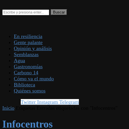
En resiliencia
Gente palante
Opinión y análisis
Semblanzas
Agua
Gastronomías
Carbono 14
Cómo va el mundo
Biblioteca
Quiénes somos
Twitter
Instagram
Telegram
Inicio
Etiquetas
Entradas etiquetadas con "Infocentros"
Infocentros