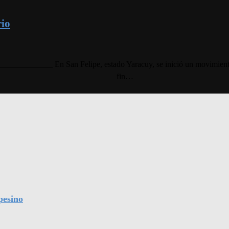
rio
_____________ En San Felipe, estado Yaracuy, se inició un movimiento 
fin…
pesino