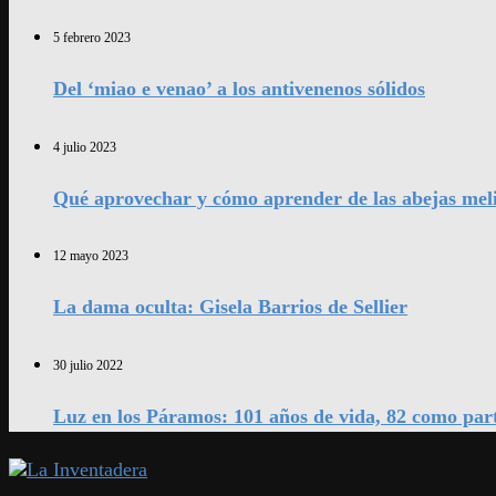
5 febrero 2023
Del ‘miao e venao’ a los antivenenos sólidos
4 julio 2023
Qué aprovechar y cómo aprender de las abejas mel
12 mayo 2023
La dama oculta: Gisela Barrios de Sellier
30 julio 2022
Luz en los Páramos: 101 años de vida, 82 como par