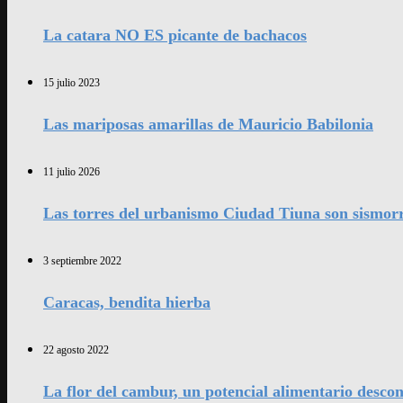
La catara NO ES picante de bachacos
15 julio 2023
Las mariposas amarillas de Mauricio Babilonia
11 julio 2026
Las torres del urbanismo Ciudad Tiuna son sismorr
3 septiembre 2022
Caracas, bendita hierba
22 agosto 2022
La flor del cambur, un potencial alimentario desco