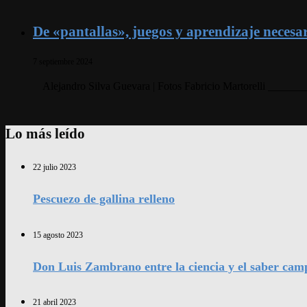
De «pantallas», juegos y aprendizaje necesa
7 septiembre 2024
Alejandro Silva Guevara | Fotos Fabricio Martorelli _______
Lo más leído
22 julio 2023
Pescuezo de gallina relleno
15 agosto 2023
Don Luis Zambrano entre la ciencia y el saber cam
21 abril 2023