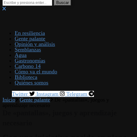
En resiliencia
Gente palante
Opinión y análisis
Semblanzas
Agua
Gastronomías
Carbono 14
Cómo va el mundo
Biblioteca
Quiénes somos
Twitter
Instagram
Telegram
Inicio
Gente palante
De «pantallas», juegos y
aprendizaje necesario
De «pantallas», juegos y aprendizaje
necesario