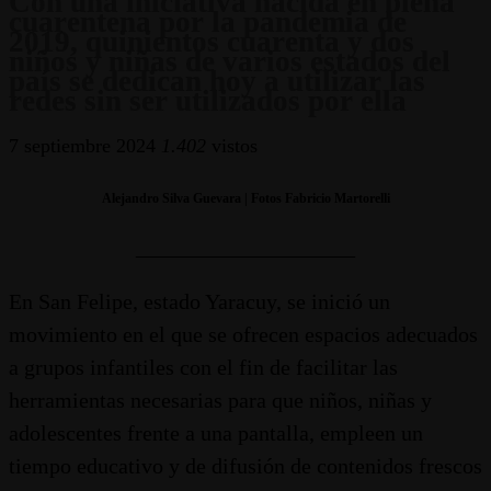
Con una iniciativa nacida en plena
cuarentena por la pandemia de
2019, quinientos cuarenta y dos
niños y niñas de varios estados del
país se dedican hoy a utilizar las
redes sin ser utilizados por ella
7 septiembre 2024
1.402
vistos
Alejandro Silva Guevara | Fotos Fabricio Martorelli
____________________
En San Felipe, estado Yaracuy, se inició un
movimiento en el que se ofrecen espacios adecuados
a grupos infantiles con el fin de facilitar las
herramientas necesarias para que niños, niñas y
adolescentes frente a una pantalla, empleen un
tiempo educativo y de difusión de contenidos frescos