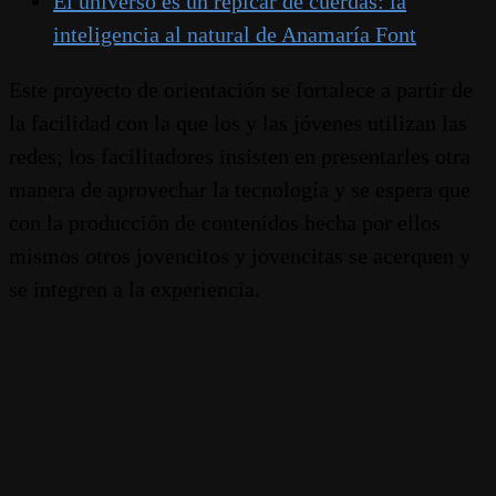
El universo es un repicar de cuerdas: la
inteligencia al natural de Anamaría Font
Este proyecto de orientación se fortalece a partir de
la facilidad con la que los y las jóvenes utilizan las
redes; los facilitadores insisten en presentarles otra
manera de aprovechar la tecnología y se espera que
con la producción de contenidos hecha por ellos
mismos otros jovencitos y jovencitas se acerquen y
se integren a la experiencia.