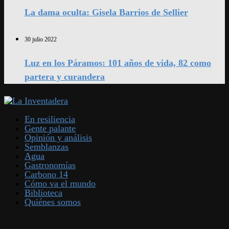
La dama oculta: Gisela Barrios de Sellier
30 julio 2022
Luz en los Páramos: 101 años de vida, 82 como
partera y curandera
En resiliencia
Gente palante
Opinión y análisis
Semblanzas
Agua
Gastronomías
Carbono 14
Cómo va el mundo
Biblioteca
Quiénes somos