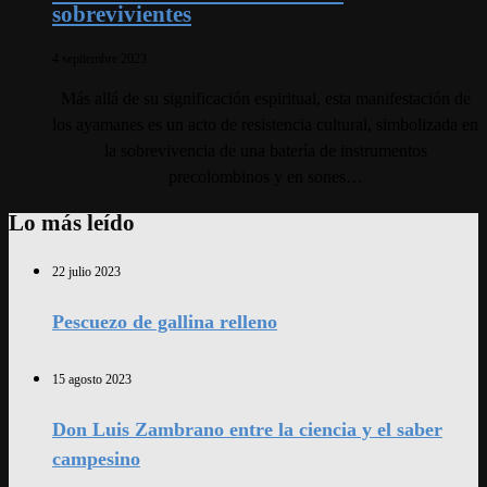
sobrevivientes
4 septiembre 2023
Más allá de su significación espiritual, esta manifestación de
los ayamanes es un acto de resistencia cultural, simbolizada en
la sobrevivencia de una batería de instrumentos
precolombinos y en sones…
Lo más leído
22 julio 2023
Pescuezo de gallina relleno
15 agosto 2023
Don Luis Zambrano entre la ciencia y el saber
campesino