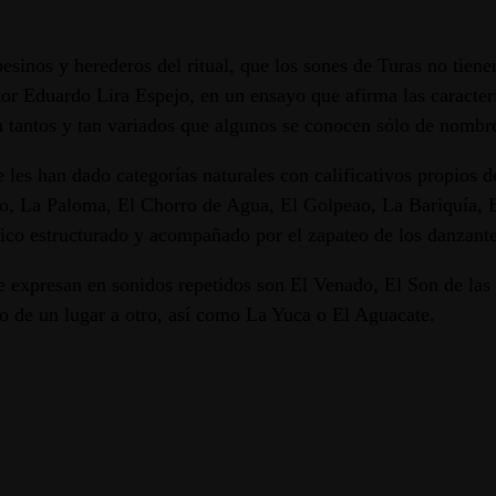
nos y herederos del ritual, que los sones de Turas no tienen
itor Eduardo Lira Espejo, en un ensayo que afirma las caracter
tantos y tan variados que algunos se conocen sólo de nombre,
es han dado categorías naturales con calificativos propios de 
to, La Paloma, El Chorro de Agua, El Golpeao, La Bariquía, E
ico estructurado y acompañado por el zapateo de los danzante
e expresan en sonidos repetidos son El Venado, El Son de las
rno de un lugar a otro, así como La Yuca o El Aguacate.