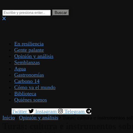
En resiliencia
Gente palante
Opinión y análisis
Semblanzas
Agua
Gastronomías
Carbono 14
Cómo va el mundo
Biblioteca
Quiénes somos
Twitter
Instagram
Telegram
Inicio
Opinión y análisis
Turas: cultura e instrumentos so
Turas: cultura e instrumentos sob