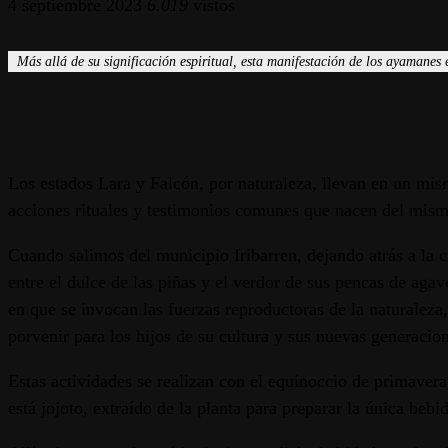
4 septiembre 2023
6.019
vistos
Más allá de su significación espiritual, esta manifestación de los ayamanes 
Los estados Lara y Falcón, por naturaleza, llevan en un mism
acciones rituales y testimonios comunes que nacen del mismo
Cuando salimos del municipio Iribarren, dejando atrás a la 
entre el dulce de las piñas y el verdor de sus pencas de agav
en que se invocan las fuerzas reproductoras de la naturaleza
porvenir para los hijos de su cultura y sus nuevas generacio
Estas actividades se realizan con el equinoccio de primavera
está jojoto, extraído de la planta para preparar la única beb