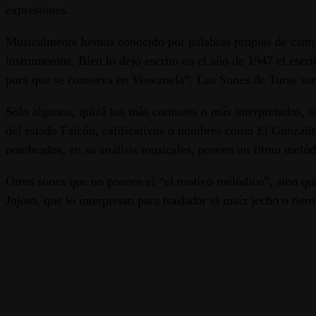
expresiones.
Musicalmente hemos conocido por palabras propias de campesi
instrumentos. Bien lo dejó escrito en el año de 1947 el escr
pura que se conserva en Venezuela”. Los Sones de Turas son 
Solo algunos, quizá los más comunes o más interpretados, se l
del estado Falcón, calificativos o nombres como El Gonzali
nombrados, en su análisis musicales, poseen un ritmo melód
Otros sones que no poseen el “el motivo melódico”, sino qu
Jojoto, que lo interpretan para trasladar el maíz jecho o tie