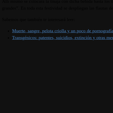
Allí mismo se colocará la tinaja con dicha bebida hasta los 
grandes”. En toda esta festividad se despliegan las flautas 
Sabemos que también te interesará leer:
Muerte, sangre, pelota criolla y un poco de pornografí
Transgénicos: patentes, suicidios, extinción y otras m