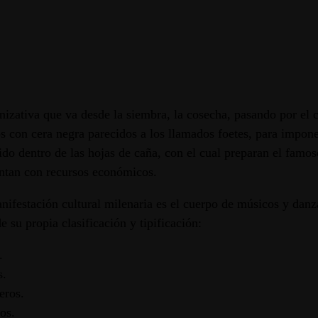
anizativa que va desde la siembra, la cosecha, pasando por e
s con cera negra parecidos a los llamados foetes, para imponer
cido dentro de las hojas de caña, con el cual preparan el fa
ntan con recursos económicos.
nifestación cultural milenaria es el cuerpo de músicos y danza
su propia clasificación y tipificación:
s.
s.
eros.
os.