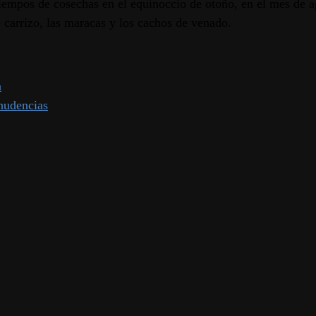
tiempos de cosechas en el equinoccio de otoño, en el mes de a
de carrizo, las maracas y los cachos de venado.
a
enudencias