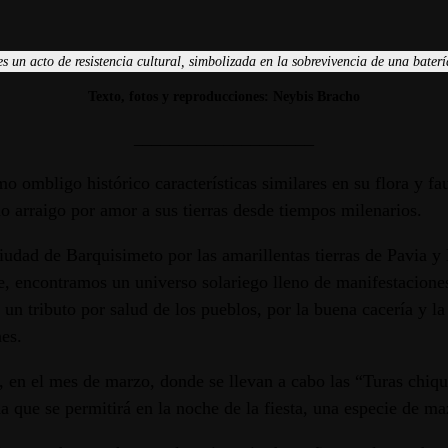
es un acto de resistencia cultural, simbolizada en la sobrevivencia de una bater
Texto, fotos y reproducciones: Neybis Bracho
____________________
o ombligo histórico características similares en su flora y f
 arraigo por amor a sus tierras desde tiempos milenarios.
ciudad de Barquisimeto por las amarillentas tierras de Pavia
e, encontramos un universo solariego lleno de manifestaciones 
, un tributo por salud de los pueblos, por la buena cacería y 
nes.
, en el mes de marzo, donde se llevan a cabo las “Turas chiqu
ida que se permitirá en la noche de la fiesta, una especie de 