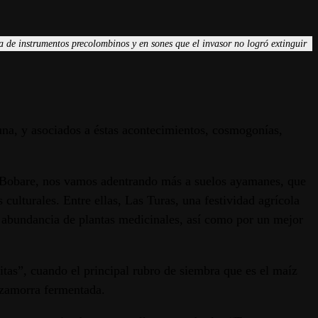
ía de instrumentos precolombinos y en sones que el invasor no logró extinguir
auna, y asociados a éstas acontecimientos, cosmogonías,
 y Bobare, nos vamos adentrando más a suelos ayamanes, que
culturales. Entre ellas, Las Turas, una festividad agrícola
la abundancia de plantas medicinales, así como por un mejor
itas”, cuando el principal rubro de siembra que es el maíz
mazamorra fermentada.