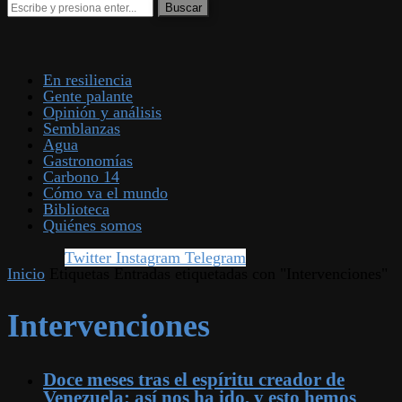
En resiliencia
Gente palante
Opinión y análisis
Semblanzas
Agua
Gastronomías
Carbono 14
Cómo va el mundo
Biblioteca
Quiénes somos
Twitter
Instagram
Telegram
Inicio
Etiquetas
Entradas etiquetadas con "Intervenciones"
Intervenciones
Doce meses tras el espíritu creador de
Venezuela: así nos ha ido, y esto hemos