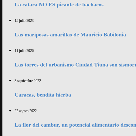
La catara NO ES picante de bachacos
15 julio 2023
Las mariposas amarillas de Mauricio Babilonia
11 julio 2026
Las torres del urbanismo Ciudad Tiuna son sismorr
3 septiembre 2022
Caracas, bendita hierba
22 agosto 2022
La flor del cambur, un potencial alimentario desco