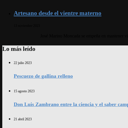
Artesano desde el vientre materno
13 noviembre 2023
José Marino Moncada se empeña en mantener vivo 
Lo más leído
22 julio 2023
Pescuezo de gallina relleno
15 agosto 2023
Don Luis Zambrano entre la ciencia y el saber cam
21 abril 2023