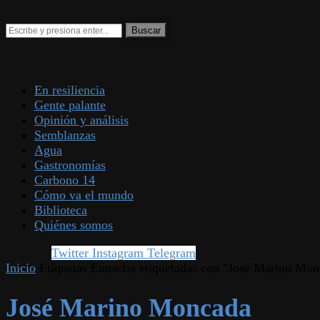
En resiliencia
Gente palante
Opinión y análisis
Semblanzas
Agua
Gastronomías
Carbono 14
Cómo va el mundo
Biblioteca
Quiénes somos
Twitter
Instagram
Telegram
Inicio
Etiquetas
Entradas etiquetadas con "José Marino Mon
José Marino Moncada