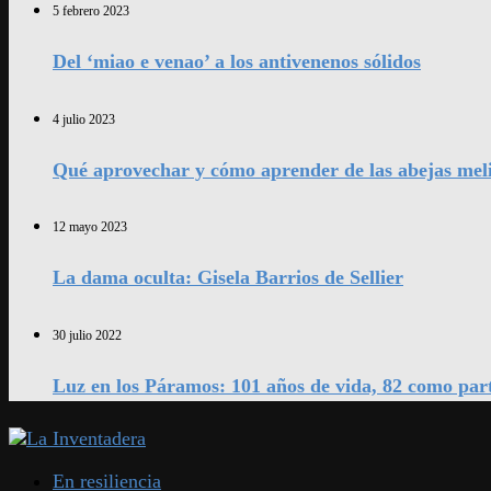
5 febrero 2023
Del ‘miao e venao’ a los antivenenos sólidos
4 julio 2023
Qué aprovechar y cómo aprender de las abejas mel
12 mayo 2023
La dama oculta: Gisela Barrios de Sellier
30 julio 2022
Luz en los Páramos: 101 años de vida, 82 como par
En resiliencia