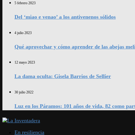
5 febrero 2023
Del ‘miao e venao’ a los antivenenos sólidos
4 julio 2023
Qué aprovechar y cómo aprender de las abejas mel
12 mayo 2023
La dama oculta: Gisela Barrios de Sellier
30 julio 2022
Luz en los Páramos: 101 años de vida, 82 como par
En resiliencia