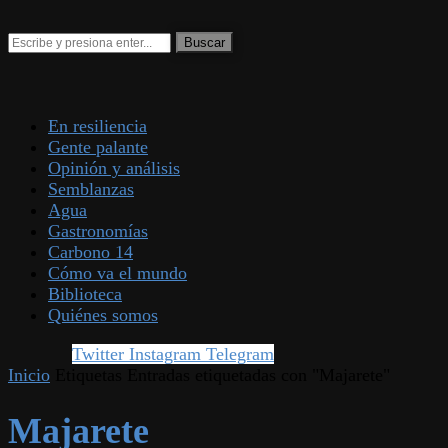
En resiliencia
Gente palante
Opinión y análisis
Semblanzas
Agua
Gastronomías
Carbono 14
Cómo va el mundo
Biblioteca
Quiénes somos
Twitter
Instagram
Telegram
Inicio
Etiquetas
Entradas etiquetadas con "Majarete"
Majarete