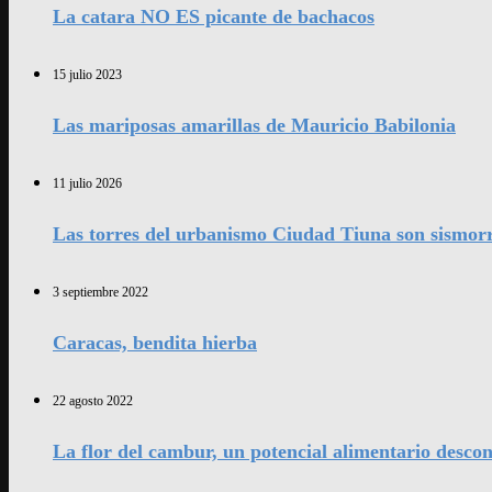
La catara NO ES picante de bachacos
15 julio 2023
Las mariposas amarillas de Mauricio Babilonia
11 julio 2026
Las torres del urbanismo Ciudad Tiuna son sismorr
3 septiembre 2022
Caracas, bendita hierba
22 agosto 2022
La flor del cambur, un potencial alimentario desco