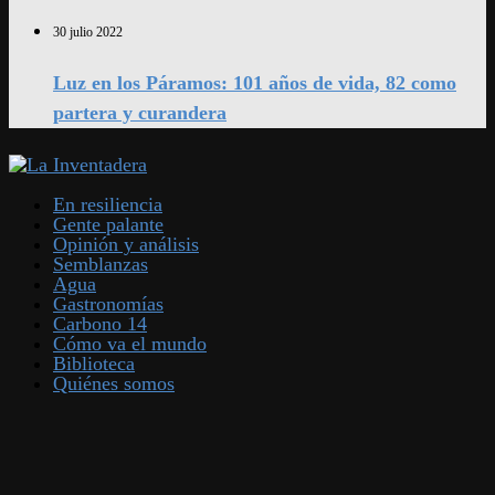
30 julio 2022
Luz en los Páramos: 101 años de vida, 82 como
partera y curandera
En resiliencia
Gente palante
Opinión y análisis
Semblanzas
Agua
Gastronomías
Carbono 14
Cómo va el mundo
Biblioteca
Quiénes somos