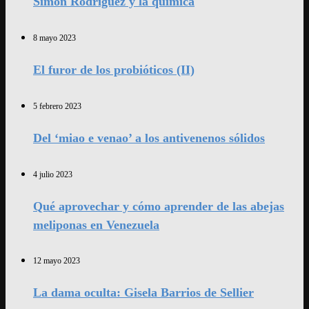
Simón Rodríguez y la química
8 mayo 2023
El furor de los probióticos (II)
5 febrero 2023
Del ‘miao e venao’ a los antivenenos sólidos
4 julio 2023
Qué aprovechar y cómo aprender de las abejas
meliponas en Venezuela
12 mayo 2023
La dama oculta: Gisela Barrios de Sellier