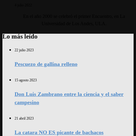
4 julio 2022
En el año 2000 se celebró el primer Encuentro, en La
Universidad de Los Andes, ULA.
Lo más leído
22 julio 2023
Pescuezo de gallina relleno
15 agosto 2023
Don Luis Zambrano entre la ciencia y el saber
campesino
21 abril 2023
La catara NO ES picante de bachacos