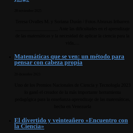
28 noviembre 2025
Teresa Ovalles M. y Soriana Durán / Fotos Abraxas Iribarren
__________________ Ante las dificultades en el aprendizaje
de las matemáticas y la necesidad de aplicar la ciencia para la
vida,…
Matemáticas que se ven: un método para
pensar con cabeza propia
20 diciembre 2023
Uno de los Premios Nacionales de Ciencia y Tecnología 2023
lo ganó el creador de la más importante herramienta
pedagógica para la enseñanza-aprendizaje de las matemáticas,
hecha en Venezuela
El divertido y veinteañero «Encuentro con
la Ciencia»