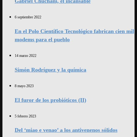
Gabriel Chuchani, el incansable
6 septiembre 2022
En el Polo Científico Tecnológico fabrican cien mil
modems para el pueblo
14 marzo 2022
Simón Rodríguez y la química
8 mayo 2023
El furor de los probióticos (II)
5 febrero 2023
Del ‘miao e venao’ a los antivenenos sólidos