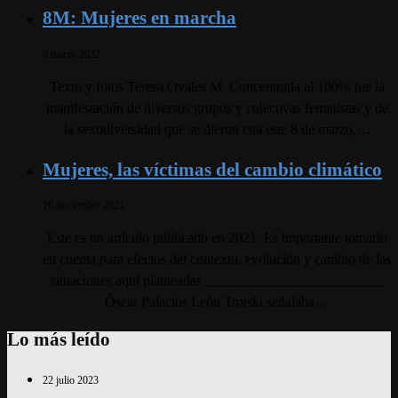
8M: Mujeres en marcha
9 marzo 2022
Texto y fotos Teresa Ovales M. Concentrada al 100% fue la
manifestación de diversos grupos y colectivas feministas y de
la sexodiversidad que se dieron cita este 8 de marzo,…
Mujeres, las víctimas del cambio climático
16 noviembre 2021
Este es un artículo publicado en 2021. Es importante tomarlo
en cuenta para efectos del contexto, evolución y cambio de las
situaciones aquí planteadas _________________________
Óscar Palacios León Trotski señalaba…
Lo más leído
22 julio 2023