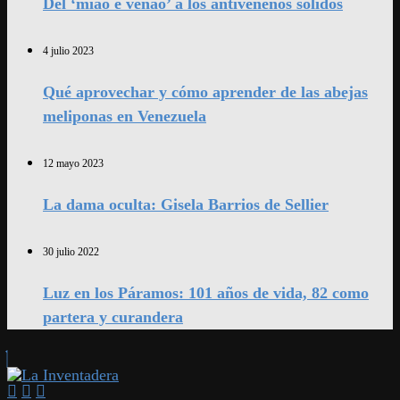
Del ‘miao e venao’ a los antivenenos sólidos
4 julio 2023
Qué aprovechar y cómo aprender de las abejas
meliponas en Venezuela
12 mayo 2023
La dama oculta: Gisela Barrios de Sellier
30 julio 2022
Luz en los Páramos: 101 años de vida, 82 como
partera y curandera