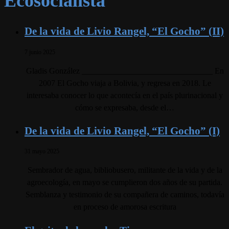
Ecosocialista
De la vida de Livio Rangel, “El Gocho” (II)
7 junio 2025
Gladis González ________________________________ En
2007 El Gocho viaja a Bolivia, y regresa en 2018. Le
interesaba conocer lo que acontecía en el país plurinacional y
cómo se expresaba, desde el…
De la vida de Livio Rangel, “El Gocho” (I)
31 mayo 2025
Sembrador de agua, bibliobusero, militante de la vida y de la
agroecología, en mayo se cumplieron dos años de su partida.
Semblanza y testimonio de su compañera de caminos, todavía
en proceso de amorosa escritura