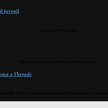
ad juvenil
Gabriela Jiménez Ramírez
Fredy Muñoz Altamiranda | Cambur verde mancha
 lona a Threads
ento, no ví a la gente tan emocionada y tan dispuesta a crear sus pe