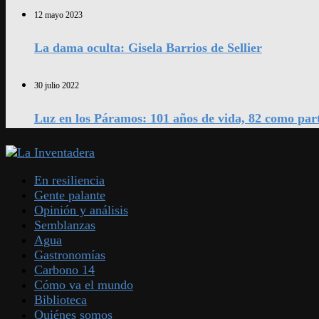
12 mayo 2023
La dama oculta: Gisela Barrios de Sellier
30 julio 2022
Luz en los Páramos: 101 años de vida, 82 como par
En resiliencia
Gente palante
Opinión y análisis
Semblanzas
Agua
Gastronomías
Carbono 14
Cómo va el mundo
Biblioteca
Quiénes somos