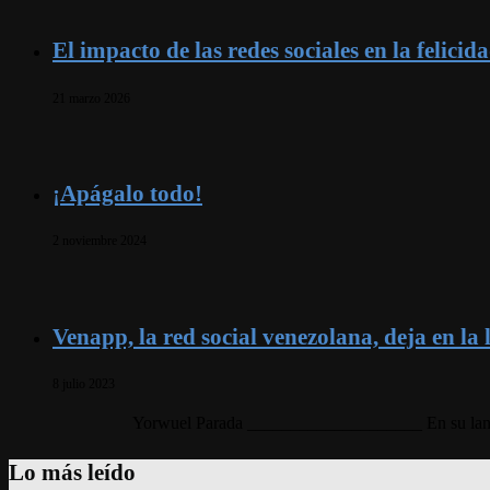
El impacto de las redes sociales en la felicid
21 marzo 2026
¡Apágalo todo!
2 noviembre 2024
Venapp, la red social venezolana, deja en la
8 julio 2023
Yorwuel Parada ____________________ En su lanzami
Lo más leído