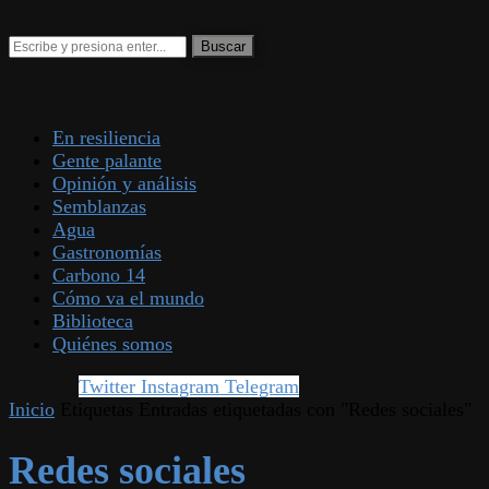
En resiliencia
Gente palante
Opinión y análisis
Semblanzas
Agua
Gastronomías
Carbono 14
Cómo va el mundo
Biblioteca
Quiénes somos
Twitter
Instagram
Telegram
Inicio
Etiquetas
Entradas etiquetadas con "Redes sociales"
Redes sociales