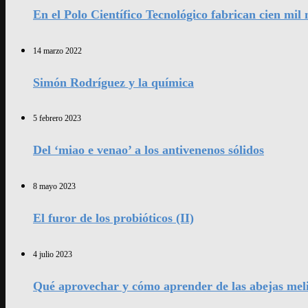
En el Polo Científico Tecnológico fabrican cien mi
14 marzo 2022
Simón Rodríguez y la química
5 febrero 2023
Del ‘miao e venao’ a los antivenenos sólidos
8 mayo 2023
El furor de los probióticos (II)
4 julio 2023
Qué aprovechar y cómo aprender de las abejas mel