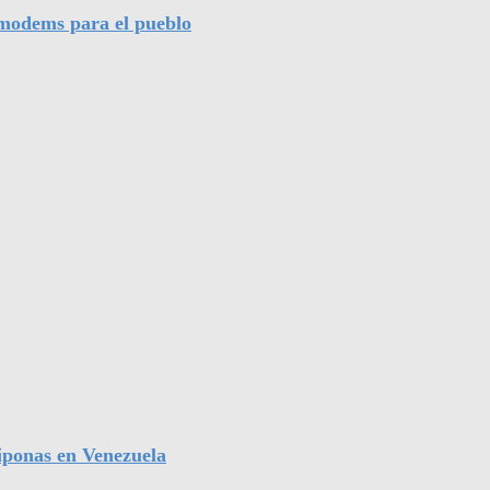
l modems para el pueblo
iponas en Venezuela