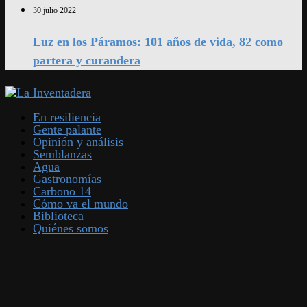
30 julio 2022
Luz en los Páramos: 101 años de vida, 82 como
partera y curandera
En resiliencia
Gente palante
Opinión y análisis
Semblanzas
Agua
Gastronomías
Carbono 14
Cómo va el mundo
Biblioteca
Quiénes somos