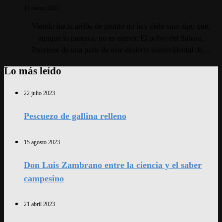
11 marzo 2023
Viendo hacia arriba de pronto no hay cielo sino algo que,
aunque lo parezca, no es nuevo: El polvo del Sahara.
Proviene de una parte de este desierto noroccidental de…
Lo más leído
22 julio 2023
Pescuezo de gallina relleno
15 agosto 2023
Don Luis Zambrano entre la ciencia y el saber
campesino
21 abril 2023