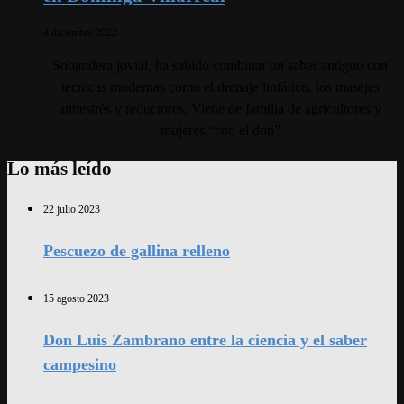
4 diciembre 2022
Sobandera jovial, ha sabido combinar un saber antiguo con
técnicas modernas como el drenaje linfático, los masajes
antiestrés y reductores. Viene de familia de agricultores y
mujeres “con el don”
Lo más leído
22 julio 2023
Pescuezo de gallina relleno
15 agosto 2023
Don Luis Zambrano entre la ciencia y el saber
campesino