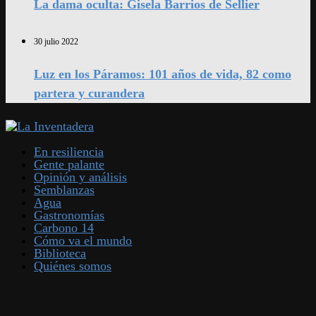
La dama oculta: Gisela Barrios de Sellier
30 julio 2022
Luz en los Páramos: 101 años de vida, 82 como
partera y curandera
En resiliencia
Gente palante
Opinión y análisis
Semblanzas
Agua
Gastronomías
Carbono 14
Cómo va el mundo
Biblioteca
Quiénes somos