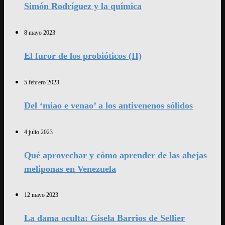
Simón Rodríguez y la química
8 mayo 2023
El furor de los probióticos (II)
5 febrero 2023
Del ‘miao e venao’ a los antivenenos sólidos
4 julio 2023
Qué aprovechar y cómo aprender de las abejas
meliponas en Venezuela
12 mayo 2023
La dama oculta: Gisela Barrios de Sellier