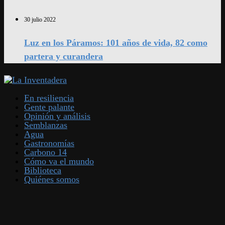
30 julio 2022
Luz en los Páramos: 101 años de vida, 82 como
partera y curandera
En resiliencia
Gente palante
Opinión y análisis
Semblanzas
Agua
Gastronomías
Carbono 14
Cómo va el mundo
Biblioteca
Quiénes somos