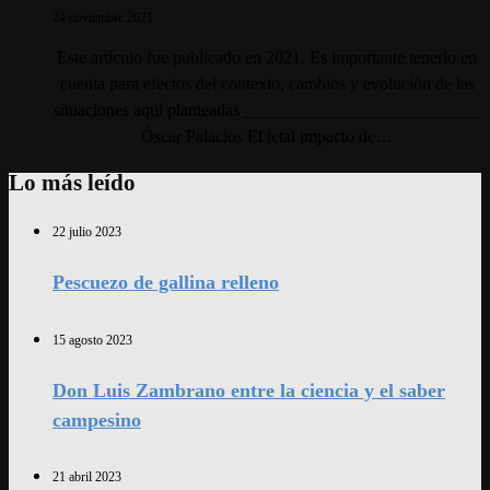
24 noviembre 2021
Este artículo fue publicado en 2021. Es importante tenerlo en
cuenta para efectos del contexto, cambios y evolución de las
situaciones aquí planteadas ___________________________
Óscar Palacios El letal impacto de…
Lo más leído
22 julio 2023
Pescuezo de gallina relleno
15 agosto 2023
Don Luis Zambrano entre la ciencia y el saber
campesino
21 abril 2023