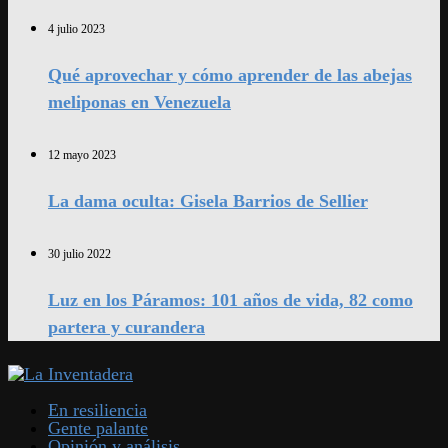
4 julio 2023
Qué aprovechar y cómo aprender de las abejas
meliponas en Venezuela
12 mayo 2023
La dama oculta: Gisela Barrios de Sellier
30 julio 2022
Luz en los Páramos: 101 años de vida, 82 como
partera y curandera
En resiliencia
Gente palante
Opinión y análisis