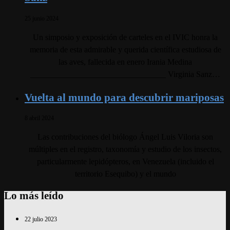
25 junio 2024
Un simposio y exposición de carteles en el IVIC honra la
memoria de esta admirable y querida científica estudiosa de
las aves, fallecida en enero Irania Medina
_________________________________ Virginia Sanz…
Vuelta al mundo para descubrir mariposas
8 abril 2024
Las contribuciones del biólogo Ángel Luis Viloria son
múltiples en el registro, taxonomía y estudio de los insectos,
particularmente lepidópteros, en Venezuela (incluido el
territorio Esequibo) y el mundo
Lo más leído
22 julio 2023