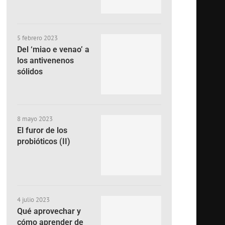
5 febrero 2023
Del ‘miao e venao’ a
los antivenenos
sólidos
8 mayo 2023
El furor de los
probióticos (II)
4 julio 2023
Qué aprovechar y
cómo aprender de