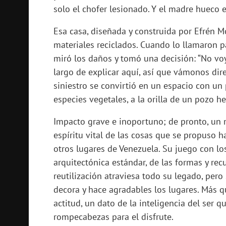
solo el chofer lesionado. Y el madre hueco e
Esa casa, diseñada y construida por Efrén Mo
materiales reciclados. Cuando lo llamaron pa
miró los daños y tomó una decisión: “No voy
largo de explicar aquí, así que vámonos dir
siniestro se convirtió en un espacio con un
especies vegetales, a la orilla de un pozo h
Impacto grave e inoportuno; de pronto, un 
espíritu vital de las cosas que se propuso h
otros lugares de Venezuela. Su juego con lo
arquitectónica estándar, de las formas y recu
reutilización atraviesa todo su legado, per
decora y hace agradables los lugares. Más q
actitud, un dato de la inteligencia del ser 
rompecabezas para el disfrute.