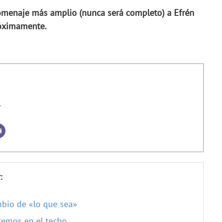
homenaje más amplio (nunca será completo) a Efrén
róximamente.
r
:
mbio de «lo que sea»
remos en el techo