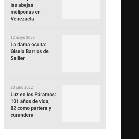
las abejas
meliponas en
Venezuela
12 mayo 2023
La dama oculta:
Gisela Barrios de
Sellier
30 julio 2022
Luz en los Páramos:
101 años de vida,
82 como partera y
curandera