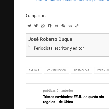
Compartir:
Telegram
Twitter
WhatsApp
Facebook
Gmail
WeChat
VK
Copy
Link
José Roberto Duque
Periodista, escritor y editor
BARINAS
CONSTRUCCIÓN
DESTACADAS
EFRÉN M
publicación anterior
Tristes navidades: EEUU se queda sin
regalos… de China