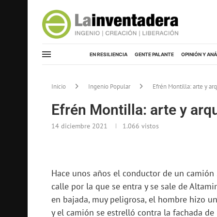
EN RESILIENCIA
GENTE PALANTE
OPINIÓN Y ANÁ
Inicio
Ingenio Popular
Efrén Montilla: arte y ar
Efrén Montilla: arte y arq
14 diciembre 2021
1.066
vistos
Hace unos años el conductor de un camión si
calle por la que se entra y se sale de Altam
en bajada, muy peligrosa, el hombre hizo u
y el camión se estrelló contra la fachada de