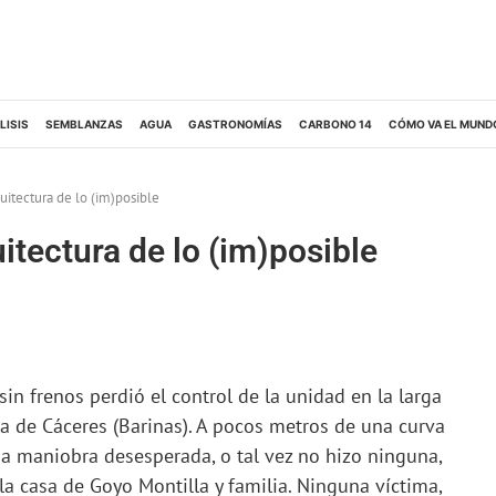
LISIS
SEMBLANZAS
AGUA
GASTRONOMÍAS
CARBONO 14
CÓMO VA EL MUND
quitectura de lo (im)posible
uitectura de lo (im)posible
n frenos perdió el control de la unidad en la larga
ira de Cáceres (Barinas). A pocos metros de una curva
na maniobra desesperada, o tal vez no hizo ninguna,
 la casa de Goyo Montilla y familia. Ninguna víctima,