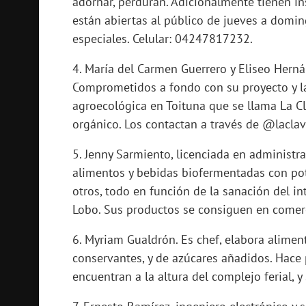
adornar, perduran. Adicionalmente tienen i
están abiertas al público de jueves a domin
especiales. Celular: 04247817232.
4. María del Carmen Guerrero y Eliseo Hernán
Comprometidos a fondo con su proyecto y la
agroecológica en Toituna que se llama La Cla
orgánico. Los contactan a través de @laclav
5. Jenny Sarmiento, licenciada en administr
alimentos y bebidas biofermentadas con poten
otros, todo en función de la sanación del int
Lobo. Sus productos se consiguen en comer
6. Myriam Gualdrón. Es chef, elabora aliment
conservantes, y de azúcares añadidos. Hace 
encuentran a la altura del complejo ferial, y