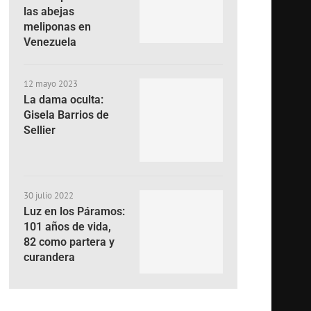
las abejas
meliponas en
Venezuela
12 mayo 2023
La dama oculta:
Gisela Barrios de
Sellier
30 julio 2022
Luz en los Páramos:
101 años de vida,
82 como partera y
curandera