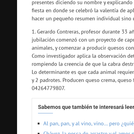
presentes diciendo su nombre y explicando s
fiesta en donde se celebró la valentía de apl
hacer un pequeño resumen individual sino d
1. Gerardo Contreras, profesor durante 33 a
jubilación comenzó con un proyecto de capri
animales, y comenzar a producir quesos con 
Como investigador aplica la observación det
rompiendo la creencia de que la cabra destru
Lo determinante es que cada animal requiere
y 2 padrotes. Producen queso crema, queso fr
04264779807.
Sabemos que también te interesará leer
Al pan, pan, y al vino, vino… pero ¿qu
Chávez, la pesca de arrastre y el amor 