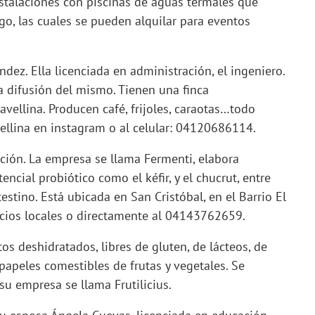
nstalaciones con piscinas de aguas termales que
go, las cuales se pueden alquilar para eventos
dez. Ella licenciada en administración, el ingeniero.
 difusión del mismo. Tienen una finca
vellina. Producen café, frijoles, caraotas…todo
ellina en instagram o al celular: 04120686114.
ación. La empresa se llama Fermenti, elabora
cial probiótico como el kéfir, y el chucrut, entre
estino. Está ubicada en San Cristóbal, en el Barrio El
cios locales o directamente al 04143762659.
os deshidratados, libres de gluten, de lácteos, de
papeles comestibles de frutas y vegetales. Se
 su empresa se llama Frutilicius.