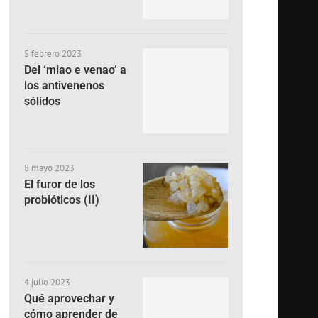
5 febrero 2023
Del ‘miao e venao’ a
los antivenenos
sólidos
8 mayo 2023
El furor de los
probióticos (II)
4 julio 2023
Qué aprovechar y
cómo aprender de