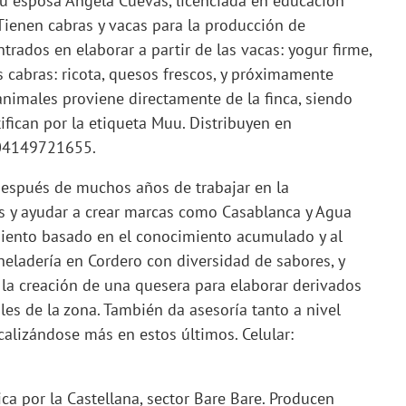
 su esposa Ángela Cuevas, licenciada en educación
 Tienen cabras y vacas para la producción de
rados en elaborar a partir de las vacas: yogur firme,
as cabras: ricota, quesos frescos, y próximamente
nimales proviene directamente de la finca, siendo
ifican por la etiqueta Muu. Distribuyen en
l 04149721655.
 después de muchos años de trabajar en la
es y ayudar a crear marcas como Casablanca y Agua
miento basado en el conocimiento acumulado y al
heladería en Cordero con diversidad de sabores, y
la creación de una quesera para elaborar derivados
les de la zona. También da asesoría tanto a nivel
alizándose más en estos últimos. Celular:
ca por la Castellana, sector Bare Bare. Producen