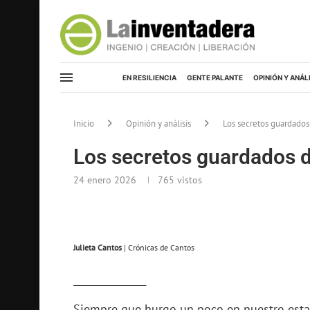
EN RESILIENCIA
GENTE PALANTE
OPINIÓN Y ANÁL
Inicio
Opinión y análisis
Los secretos guardados
Los secretos guardados d
24 enero 2026
765
vistos
Julieta Cantos
| Crónicas de Cantos
_______________
Siempre que hurgo un poco en nuestro estad