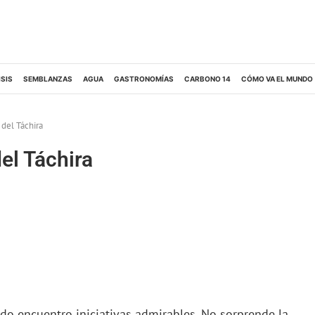
ISIS
SEMBLANZAS
AGUA
GASTRONOMÍAS
CARBONO 14
CÓMO VA EL MUNDO
 del Táchira
el Táchira
o encuentro iniciativas admirables. No sorprende la