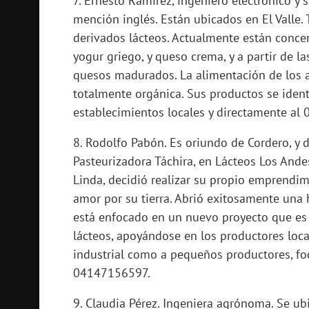
7. Ernesto Ramírez, ingeniero electrónico y
mención inglés. Están ubicados en El Valle.
derivados lácteos. Actualmente están concent
yogur griego, y queso crema, y a partir de l
quesos madurados. La alimentación de los a
totalmente orgánica. Sus productos se ident
establecimientos locales y directamente a
8. Rodolfo Pabón. Es oriundo de Cordero, y
Pasteurizadora Táchira, en Lácteos Los And
Linda, decidió realizar su propio emprendi
amor por su tierra. Abrió exitosamente una 
está enfocado en un nuevo proyecto que es 
lácteos, apoyándose en los productores loca
industrial como a pequeños productores, foc
04147156597.
9. Claudia Pérez. Ingeniera agrónoma. Se ubi