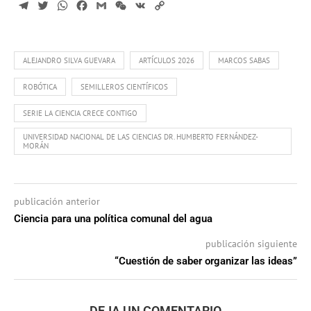
Telegram
Twitter
WhatsApp
Facebook
Gmail
WeChat
VK
Copy
Link
ALEJANDRO SILVA GUEVARA
ARTÍCULOS 2026
MARCOS SABAS
ROBÓTICA
SEMILLEROS CIENTÍFICOS
SERIE LA CIENCIA CRECE CONTIGO
UNIVERSIDAD NACIONAL DE LAS CIENCIAS DR. HUMBERTO FERNÁNDEZ-
MORÁN
publicación anterior
Ciencia para una política comunal del agua
publicación siguiente
“Cuestión de saber organizar las ideas”
DEJA UN COMENTARIO