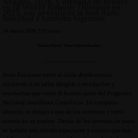
Aragua, 2024, y medalla de bronce
en la World Robotic Olimpics en
2023, sus prototipos le han dado
felicidad y también lágrimas
14 marzo 2026
710
vistos
Soriana Durán / Fotos Nathael Ramírez
_________________
Jesús Escalante entró al salón donde estaría
asistiendo a un taller dirigido a muchachos y
muchachas que como él forman parte del Programa
Nacional Semilleros Científicos. En completo
silencio, se dirigió a uno de los extremos y tomó
asiento en un pupitre. Detrás de los anteojos de pasta
se hallaba una mirada expectante y curiosa que más