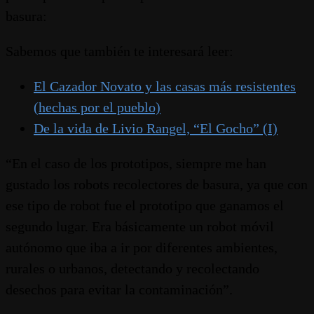
basura:
Sabemos que también te interesará leer:
El Cazador Novato y las casas más resistentes
(hechas por el pueblo)
De la vida de Livio Rangel, “El Gocho” (I)
“En el caso de los prototipos, siempre me han
gustado los robots recolectores de basura, ya que con
ese tipo de robot fue el prototipo que ganamos el
segundo lugar. Era básicamente un robot móvil
autónomo que iba a ir por diferentes ambientes,
rurales o urbanos, detectando y recolectando
desechos para evitar la contaminación”.