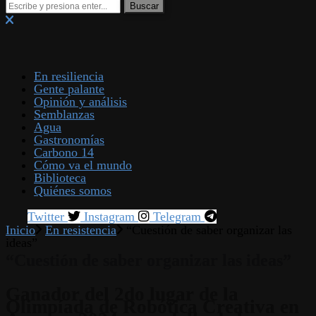
En resiliencia
Gente palante
Opinión y análisis
Semblanzas
Agua
Gastronomías
Carbono 14
Cómo va el mundo
Biblioteca
Quiénes somos
Twitter
Instagram
Telegram
Inicio
En resistencia
“Cuestión de saber organizar las
ideas”
“Cuestión de saber organizar las ideas”
Ganador del 2do lugar de la
Olimpíada de Robótica Creativa en