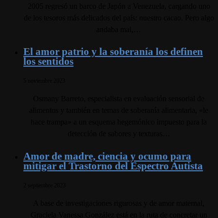
2005 regresó un barco de Japón a Venezuela, cargando uno
de los tesoros más delicados del país: nuestro cacao. Pero algo
andaba mal,…
El amor patrio y la soberanía los definen
los sentidos
5 noviembre 2023
Osmany Barreto, especialista en evaluación sensorial de
alimentos y también en temas de soberanía alimentaria, «le
hace trampa» a un esquema hegemónico impuesto para la
detección de sabores y texturas…
Amor de madre, ciencia y ocumo para
mitigar el Trastorno del Espectro Autista
2 septiembre 2023
A base de investigaciones rigurosas y de amor maternal,
Graciela Vanessa González está en la ruta de concretar un