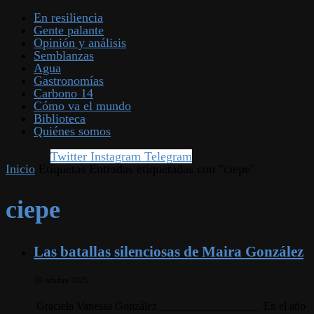
En resiliencia
Gente palante
Opinión y análisis
Semblanzas
Agua
Gastronomías
Carbono 14
Cómo va el mundo
Biblioteca
Quiénes somos
Twitter
Instagram
Telegram
Inicio
Etiquetas
Entradas etiquetadas con "ciepe"
ciepe
Las batallas silenciosas de Maira González
18 octubre 2025
Graciela Vanessa González __________________ En el año