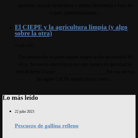
proyecto: mezcla instantánea y harina alimenticia a base de
ocumo, primordialmente…
El CIEPE y la agricultura limpia (y algo
sobre la otra)
15 julio 2022
Una institución de preocupante origen acaba de cumplir 49
años. Su nuevo rumbo propone una ruptura de paradigmas
José Roberto Duque ____________________ En sus inicios,
las siglas CIEPE significaban Centro…
Lo más leído
22 julio 2023
Pescuezo de gallina relleno