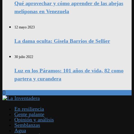
Qué aprovechar y cómo aprender de las abejas
meliponas en Venezuela
12 mayo 2023
La dama oculta: Gisela Barrios de Sellier
30 julio 2022
Luz en los Páramos: 101 años de vida, 82 como
partera y curandera
En resiliencia
Gente palante
Opinión y análisis
Semblanzas
Agua