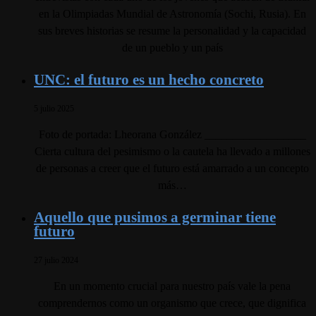
en la Olimpiadas Mundial de Astronomía (Sochi, Rusia). En
sus breves historias se resume la personalidad y la capacidad
de un pueblo y un país
UNC: el futuro es un hecho concreto
5 julio 2025
Foto de portada: Lheorana González __________________
Cierta cultura del pesimismo o la cautela ha llevado a millones
de personas a creer que el futuro está amarrado a un concepto
más…
Aquello que pusimos a germinar tiene
futuro
27 julio 2024
En un momento crucial para nuestro país vale la pena
comprendernos como un organismo que crece, que dignifica