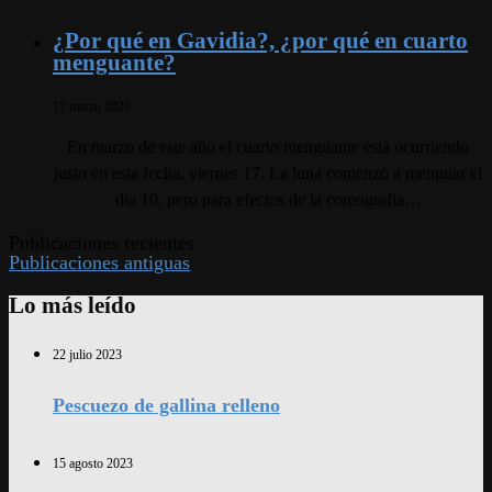
¿Por qué en Gavidia?, ¿por qué en cuarto
menguante?
17 marzo 2023
En marzo de este año el cuarto menguante está ocurriendo
justo en esta fecha, viernes 17. La luna comenzó a menguar el
día 10, pero para efectos de la coreografía…
Publicaciones recientes
Publicaciones antiguas
Lo más leído
22 julio 2023
Pescuezo de gallina relleno
15 agosto 2023