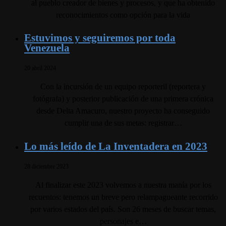
al pueblo creador de bienes y procesos, y que ha obtenido
reconocimientos como opción para la vida
Estuvimos y seguiremos por toda
Venezuela
20 abril 2024
Con la incursión de un equipo reporteril (reportera y
fotógrafa) y posterior publicación de una primera crónica
desde Delta Amacuro, nuestro proyecto ha conseguido
cumplir una de sus metas: registrar…
Lo más leído de La Inventadera en 2023
28 diciembre 2023
Al finalizar este 2023 volvemos a nuestra manía por los
recuentos: tenemos un breve pero relampagueante recorrido
por varios estados del país. Son 26 meses de buscar temas,
personajes e…