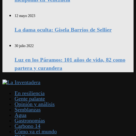
12 mayo 2023
La dama oculta: Gisela Barrios de Sellier
30 julio 2022
Luz en los Páramos: 101 años de vida, 82 como
partera y curandera
En resiliencia
Gente palante
Opinión y análisis
Semblanzas
Agua
Gastronomías
Carbono 14
Cómo va el mundo