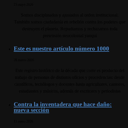
23 mayo 2026
Somos disciplinados y ajustados al orden institucional.
También somos ciudadanía en rebelión contra los poderes que
destruyen el planeta. Repudiamos y rechazamos toda
pretensión neocolonial yanqui
Este es nuestro artículo número 1000
28 marzo 2026
Este registro histórico de la década que corre es producto del
trabajo de personas de distintos oficios y procedencias: desde
científicos, tecnólogos y docentes hasta agricultores, cantores,
estudiantes y músicos, además de escritores y periodistas
Contra la inventadera que hace daño:
nueva sección
11 enero 2026