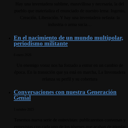
Hay una inventadera sublime, maravillosa y necesaria, la del
pueblo que materializa el enunciado de nuestro lema: Ingenio,
Creación, Liberación. Y hay una inventadera nefasta: la
industria o arma sucia…
En el nacimiento de un mundo multipolar,
periodismo militante
6 enero 2026
Un enemigo voraz nos ha forzado a entrar en un cambio de
época. En la transición que ya está en marcha, La Inventadera
relanza su perfil y su cobertura
Conversaciones con nuestra Generación
Genial
1 octubre 2025
Tenemos nueva serie de entrevistas: publicaremos conversas y
entrevistas con cada uno de los jóvenes que acaban de triunfar