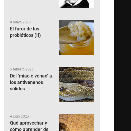
8 mayo 2023
El furor de los
probióticos (II)
5 febrero 2023
Del ‘miao e venao’ a
los antivenenos
sólidos
4 julio 2023
Qué aprovechar y
cómo aprender de