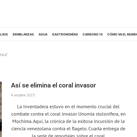
LISIS
SEMBLANZAS
AGUA
GASTRONOMÍAS
CARBONO 14
CÓMO VA EL MUND
esca"
Así se elimina el coral invasor
4 octubre 2023
La Inventadera estuvo en el momento crucial del
combate contra el coral invasor Unomia stolonifera, en
Mochima. Aquí, la crónica de la exitosa incursión de la
ciencia venezolana contra el flagelo. Cuarta entrega de
la serie de reportajes sobre el coral